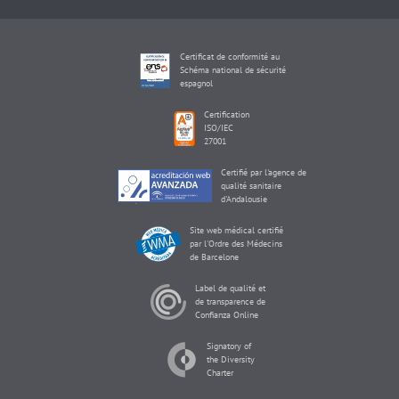
Certificat de conformité au
Schéma national de sécurité
espagnol
Certification
ISO/IEC
27001
Certifié par l'agence de
qualité sanitaire
d'Andalousie
Site web médical certifié
par l'Ordre des Médecins
de Barcelone
Label de qualité et
de transparence de
Confianza Online
Signatory of
the Diversity
Charter