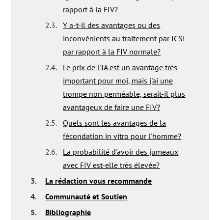
rapport à la FIV?
2.3.
Y a-t-il des avantages ou des
inconvénients au traitement par ICSI
par rapport à la FIV normale?
2.4.
Le prix de l'IA est un avantage très
important pour moi, mais j'ai une
trompe non perméable, serait-il plus
avantageux de faire une FIV?
2.5.
Quels sont les avantages de la
fécondation in vitro pour l'homme?
2.6.
La probabilité d'avoir des jumeaux
avec FIV est-elle très élevée?
3.
La rédaction vous recommande
4.
Communauté et Soutien
5.
Bibliographie