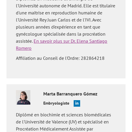
l'Université autonome de Madrid. Elle est titulaire
Vos questions fréquentes:
'Est-il avantageux d'effectuer une
d'une maîtrise en reproduction humaine de
FIV avec DPI s'il n'y a pas d'indication?'
,
'Quels sont les
avantages de l'IA par rapport à la FIV?'
,
'Y a-t-il des avantages
l'Université Rey Juan Carlos et de l'IVI. Avec
ou des inconvénients au traitement par ICSI par rapport à la FIV
plusieurs années d'expérience en tant que
normale?'
,
'Le prix de l'IA est un avantage très important pour
gynécologue spécialisée dans la procréation
moi, mais j'ai une trompe non perméable, serait-il plus
assistée.
En savoir plus sur Dr. Elena Santiago
avantageux de faire une FIV?'
,
'Quels sont les avantages de la
fécondation in vitro pour l'homme?'
et
'La probabilité d'avoir
Romero
des jumeaux avec FIV est-elle très élevée?'
.
Affiliation au Conseil de l'Ordre: 282864218
Marta
Barranquero Gómez
Embryologiste
Diplômé en biochimie et sciences biomédicales
de l'Université de Valence (UV) et spécialisé en
Procréation Médicalement Assistée par