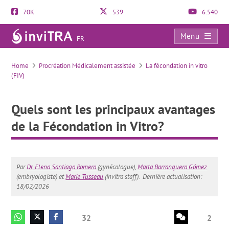
70K
539
6.540
Menu
FR
Quels sont les principaux avantages de la Fécondation in Vitro?
Home
Procréation Médicalement assistée
La fécondation in vitro
(FIV)
Quels sont les principaux avantages
de la Fécondation in Vitro?
Par
Dr. Elena Santiago Romero
(gynécologue),
Marta Barranquero Gómez
(embryologiste) et
Marie Tusseau
(invitra staff).
Dernière actualisation:
18/02/2026
32
2