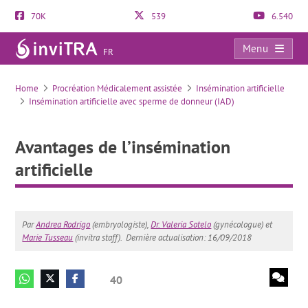
70K
539
6.540
Menu
FR
Avantages de l’insémination artificielle
Home
Procréation Médicalement assistée
Insémination artificielle
Insémination artificielle avec sperme de donneur (IAD)
Avantages de l’insémination
artificielle
Par
Andrea Rodrigo
(embryologiste),
Dr. Valeria Sotelo
(gynécologue) et
Marie Tusseau
(invitra staff).
Dernière actualisation: 16/09/2018
40