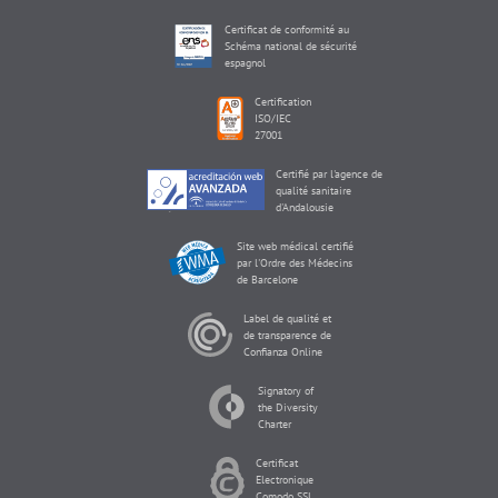
Certificat de conformité au
Schéma national de sécurité
espagnol
Certification
ISO/IEC
27001
Certifié par l'agence de
qualité sanitaire
d'Andalousie
Site web médical certifié
par l'Ordre des Médecins
de Barcelone
Label de qualité et
de transparence de
Confianza Online
Signatory of
the Diversity
Charter
Certificat
Electronique
Comodo SSL