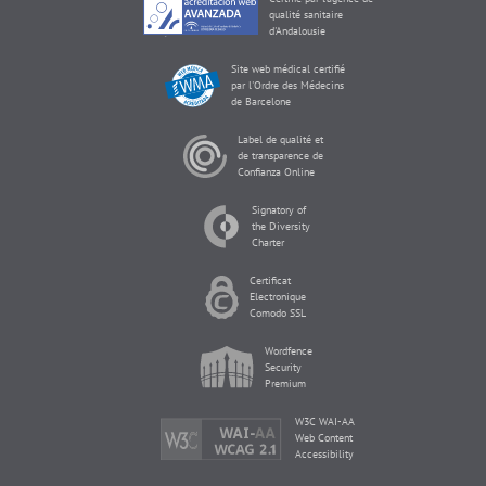
qualité sanitaire
d'Andalousie
Site web médical certifié
par l'Ordre des Médecins
de Barcelone
Label de qualité et
de transparence de
Confianza Online
Signatory of
the Diversity
Charter
Certificat
Electronique
Comodo SSL
Wordfence
Security
Premium
W3C WAI-AA
Web Content
Accessibility