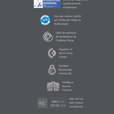
qualité sanitaire
d'Andalousie
Site web médical certifié
par l'Ordre des Médecins
de Barcelone
Label de qualité et
de transparence de
Confianza Online
Signatory of
the Diversity
Charter
Certificat
Electronique
Comodo SSL
Wordfence
Security
Premium
W3C WAI-AA
Web Content
Accessibility