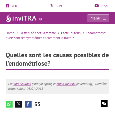
70K
539
6.540
Menu
FR
Quelles sont les causes possibles de l’endométriose?
Home
La stérilité chez la femme
Facteur utérin
Endométriose:
quels sont ses symptômes et comment la traiter?
Quelles sont les causes possibles de
l’endométriose?
Par
Sara Salgado
(embryologiste) et
Marie Tusseau
(invitra staff).
Dernière
actualisation: 03/01/2018
53