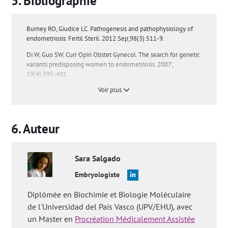
Bibliographie
Burney RO, Giudice LC. Pathogenesis and pathophysiology of
endometriosis. Fertil Steril. 2012 Sep;98(3):511-9.
Di W, Guo SW. Curr Opin Obstet Gynecol. The search for genetic
variants predisposing women to endometriosis. 2007;
19(4):395-401.
Voir plus
Gordts S, Koninckx P, Brosens I. Pathogenesis of deep
endometriosis. Fertil Steril. 2017 Dec;108(6):872-885.e1.
Mehedintu C, Plotogea MN, Ionescu S, Antonovici M.
Auteur
Endometriosis still a challenge. J Med Life. 2014 Sep
15;7(3):349-57.
Parazzini F, Esposito G, Tozzi L, Noli S, Bianchi S. Epidemiology
Sara
Salgado
of endometriosis and its comorbidities. Eur J Obstet Gynecol
Reprod Biol. 2017 Feb;209:3-7.
Embryologiste
Vigano P, Somigliana E, Vignali M, Busacca M, Blasio AM.
Diplômée en Biochimie et Biologie Moléculaire
Genetics of endometriosis: current status and prospects. Front
de l'Universidad del País Vasco (UPV/EHU), avec
Biosci. 2007; 12:3247-55.
un Master en
Procréation Médicalement Assistée
Vos questions fréquentes:
'L'endométriose est-elle une maladie