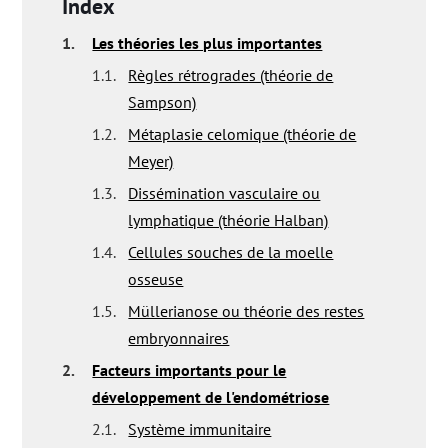
Index
1.
Les théories les plus importantes
1.1.
Règles rétrogrades (théorie de
Sampson)
1.2.
Métaplasie celomique (théorie de
Meyer)
1.3.
Dissémination vasculaire ou
lymphatique (théorie Halban)
1.4.
Cellules souches de la moelle
osseuse
1.5.
Müllerianose ou théorie des restes
embryonnaires
2.
Facteurs importants pour le
développement de l'endométriose
2.1.
Système immunitaire