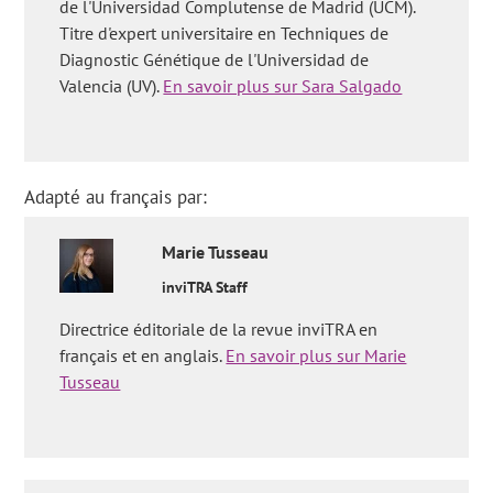
de l'Universidad Complutense de Madrid (UCM).
auto-immune?'
,
'L'endométriose peut-elle être due à des
causes émotionnelles ou psychologiques?'
Titre d'expert universitaire en Techniques de
et
'La cause de
l'endométriose utérine, ovarienne et intestinale est-elle la
Diagnostic Génétique de l'Universidad de
même?'
.
Valencia (UV).
En savoir plus sur Sara Salgado
Adapté au français par:
Marie
Tusseau
inviTRA Staff
Directrice éditoriale de la revue inviTRA en
français et en anglais.
En savoir plus sur Marie
Tusseau