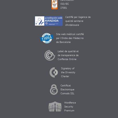
ISO/IEC
27001
Certifié par l'agence de
qualité sanitaire
d'Andalousie
Site web médical certifié
par l'Ordre des Médecins
de Barcelone
Label de qualité et
de transparence de
Confianza Online
Signatory of
the Diversity
Charter
Certificat
Electronique
Comodo SSL
Wordfence
Security
Premium