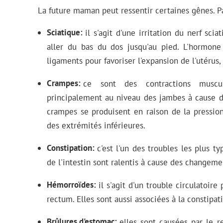
La future maman peut ressentir certaines gênes. Pa
Sciatique
il s'agit d'une irritation du nerf sc
aller du bas du dos jusqu'au pied. L'hormone
ligaments pour favoriser l'expansion de l'utérus
Crampes
ce sont des contractions muscula
principalement au niveau des jambes à cause de
crampes se produisent en raison de la pression
des extrémités inférieures.
Constipation
c'est l'un des troubles les plus 
de l'intestin sont ralentis à cause des changem
Hémorroïdes
il s'agit d'un trouble circulatoir
rectum. Elles sont aussi associées à la constipat
Brûlures d'estomac
elles sont causées par le r