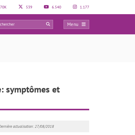
70K
539
6.540
1.177
Menu
0
e: symptômes et
Dernière actualisation: 27/08/2018