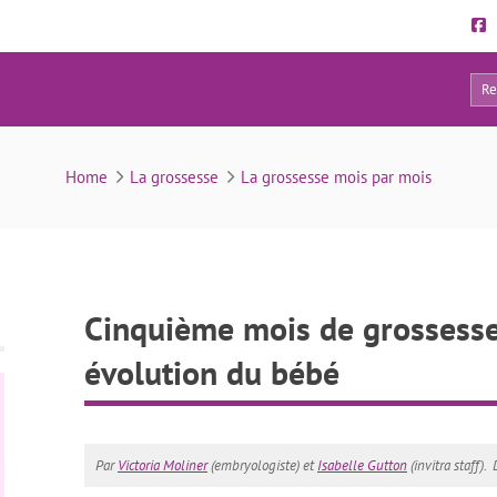
71
de grossesse: symptômes et évolution du bébé
Home
La grossesse
La grossesse mois par mois
Cinquième mois de grossess
évolution du bébé
Par
Victoria Moliner
(embryologiste) et
Isabelle Gutton
(invitra staff).