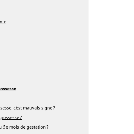
nte
rossesse
esse, c'est mauvais signe ?
grossesse ?
u 5e mois de gestation ?