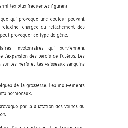
rmi les plus fréquentes figurent :
iatique qui provoque une douleur pouvant
 relaxine, chargée du relâchement des
, peut provoquer ce type de gêne.
ires involontaires qui surviennent
 l'expansion des parois de l'utérus. Les
 sur les nerfs et les vaisseaux sanguins
typiques de la grossesse. Les mouvements
ents hormonaux.
e provoqué par la dilatation des veines du
ion.
eflux d'acide gastrique dans l'œsophage.