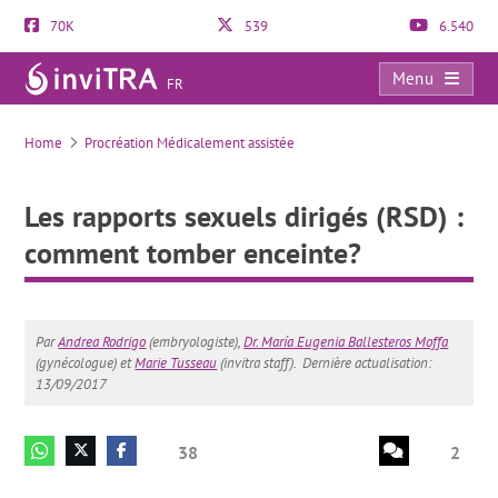
70K
539
6.540
Menu
FR
Les rapports sexuels dirigés (RSD) : comment tomber enceinte?
Home
Procréation Médicalement assistée
Les rapports sexuels dirigés (RSD) :
comment tomber enceinte?
Par
Andrea Rodrigo
(embryologiste),
Dr. María Eugenia Ballesteros Moffa
(gynécologue) et
Marie Tusseau
(invitra staff).
Dernière actualisation:
13/09/2017
38
2