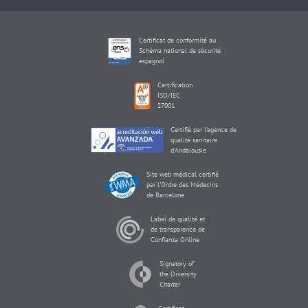
Certificat de conformité au
Schéma national de sécurité
espagnol
Certification
ISO/IEC
27001
Certifié par l'agence de
qualité sanitaire
d'Andalousie
Site web médical certifié
par l'Ordre des Médecins
de Barcelone
Label de qualité et
de transparence de
Confianza Online
Signatory of
the Diversity
Charter