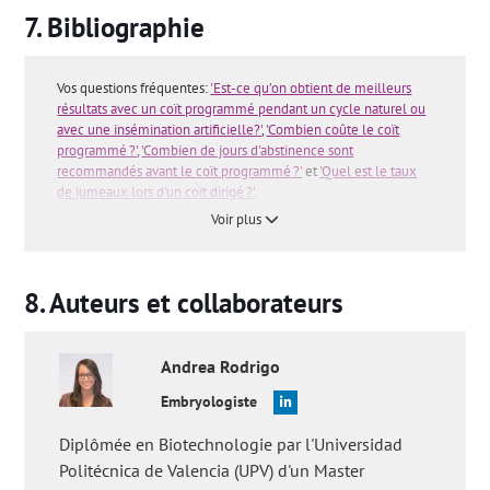
Bibliographie
Vos questions fréquentes:
'Est-ce qu’on obtient de meilleurs
résultats avec un coït programmé pendant un cycle naturel ou
avec une insémination artificielle?'
,
'Combien coûte le coït
programmé ?'
,
'Combien de jours d'abstinence sont
recommandés avant le coït programmé ?'
et
'Quel est le taux
de jumeaux lors d'un coït dirigé ?'
.
Voir plus
Auteurs et collaborateurs
Andrea
Rodrigo
Embryologiste
Diplômée en Biotechnologie par l'Universidad
Politécnica de Valencia (UPV) d'un Master