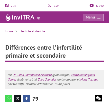
70K
539
6.540
Menu
FR
Différences entre l’infertilité primaire et secondaire
Home
Infertilité et stérilité
Différences entre l’infertilité
primaire et secondaire
Par
Dr. Gorka Barrenetxea Ziarrusta
(gynécologue),
Marta Barranquero
Gómez
(embryologiste),
Zaira Salvador
(embryologiste) et
Marie Tusseau
(invitra staff).
Dernière actualisation: 07/01/2021
79