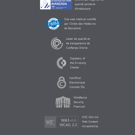
qualité sanitaire
d'Andalousie
Site web médical certifié
par l'Ordre des Médecins
de Barcelone
Label de qualité et
de transparence de
Confianza Online
Signatory of
the Diversity
Charter
Certificat
Electronique
Comodo SSL
Wordfence
Security
Premium
W3C WAI-AA
Web Content
Accessibility