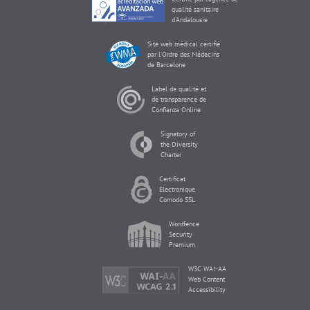
qualité sanitaire
d'Andalousie
Site web médical certifié
par l'Ordre des Médecins
de Barcelone
Label de qualité et
de transparence de
Confianza Online
Signatory of
the Diversity
Charter
Certificat
Electronique
Comodo SSL
Wordfence
Security
Premium
W3C WAI-AA
Web Content
Accessibility