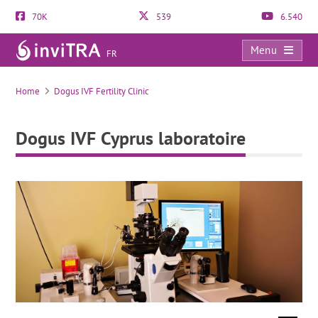
70K
539
6.540
Menu
FR
Dogus IVF Cyprus laboratoire
Home
Dogus IVF Fertility Clinic
Dogus IVF Cyprus laboratoire