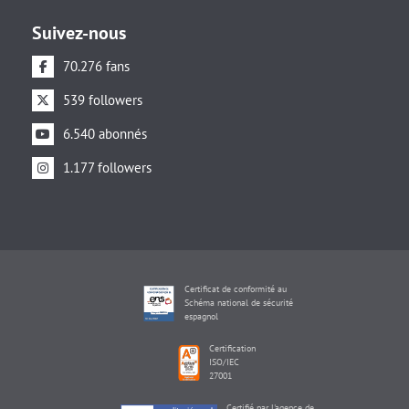
Suivez-nous
70.276 fans
539 followers
6.540 abonnés
1.177 followers
Certificat de conformité au
Schéma national de sécurité
espagnol
Certification
ISO/IEC
27001
Certifié par l'agence de