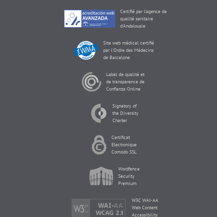
Certifié par l'agence de
qualité sanitaire
d'Andalousie
Site web médical certifié
par l'Ordre des Médecins
de Barcelone
Label de qualité et
de transparence de
Confianza Online
Signatory of
the Diversity
Charter
Certificat
Electronique
Comodo SSL
Wordfence
Security
Premium
W3C WAI-AA
Web Content
Accessibility