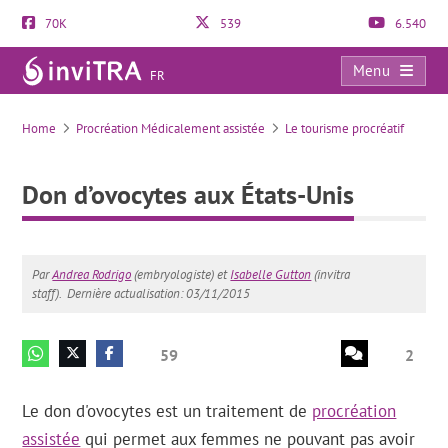
70K
539
6.540
Menu
FR
Don d’ovocytes aux États-Unis
Home
Procréation Médicalement assistée
Le tourisme procréatif
Don d’ovocytes aux États-Unis
Par
Andrea Rodrigo
(embryologiste) et
Isabelle Gutton
(invitra
staff).
Dernière actualisation: 03/11/2015
59
2
Le don d'ovocytes est un traitement de
procréation
assistée
qui permet aux femmes ne pouvant pas avoir