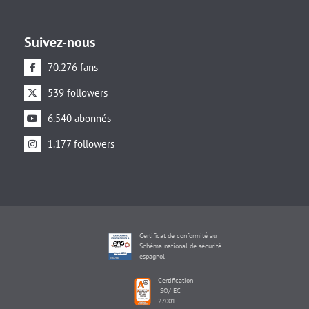
Suivez-nous
70.276 fans
539 followers
6.540 abonnés
1.177 followers
Certificat de conformité au
Schéma national de sécurité
espagnol
Certification
ISO/IEC
27001