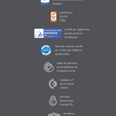
espagnol
Certification
ISO/IEC
27001
Certifié par l'agence de
qualité sanitaire
d'Andalousie
Site web médical certifié
par l'Ordre des Médecins
de Barcelone
Label de qualité et
de transparence de
Confianza Online
Signatory of
the Diversity
Charter
Certificat
Electronique
Comodo SSL
Wordfence