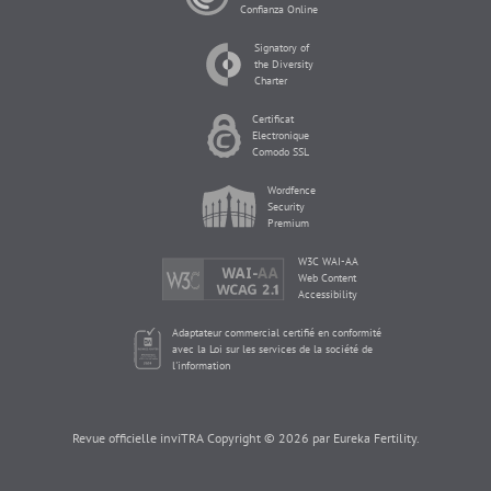
Confianza Online
Signatory of
the Diversity
Charter
Certificat
Electronique
Comodo SSL
Wordfence
Security
Premium
W3C WAI-AA
Web Content
Accessibility
Adaptateur commercial certifié en conformité
avec la Loi sur les services de la société de
l'information
Revue officielle inviTRA Copyright © 2026 par Eureka Fertility.