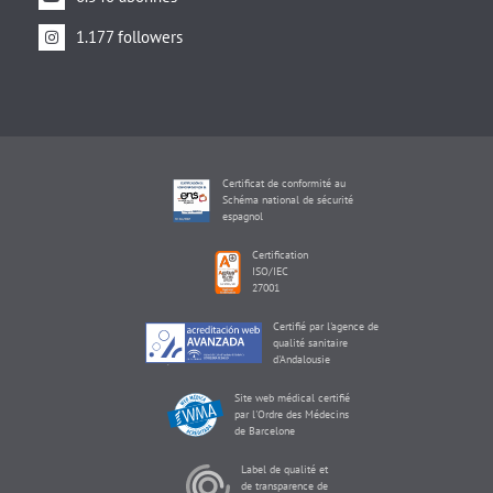
1.177 followers
Certificat de conformité au
Schéma national de sécurité
espagnol
Certification
ISO/IEC
27001
Certifié par l'agence de
qualité sanitaire
d'Andalousie
Site web médical certifié
par l'Ordre des Médecins
de Barcelone
Label de qualité et
de transparence de