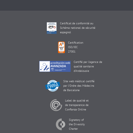
Certificat de conformité au
Schéma national de sécurité
espagnol
Certification
ISO/IEC
27001
Certifié par l'agence de
qualité sanitaire
d'Andalousie
Site web médical certifié
par l'Ordre des Médecins
de Barcelone
Label de qualité et
de transparence de
Confianza Online
Signatory of
the Diversity
Charter