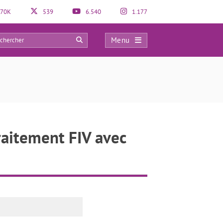
70K
539
6.540
1.177
Menu
0
traitement FIV avec