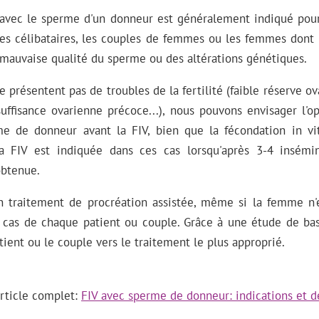
 avec le sperme d'un donneur est généralement indiqué po
es célibataires, les couples de femmes ou les femmes dont 
mauvaise qualité du sperme ou des altérations génétiques.
 présentent pas de troubles de la fertilité (faible réserve o
uffisance ovarienne précoce...), nous pouvons envisager l'op
rme de donneur avant la FIV, bien que la fécondation in v
La FIV est indiquée dans ces cas lorsqu'après 3-4 inséminat
obtenue.
n traitement de procréation assistée, même si la femme n'est
 cas de chaque patient ou couple. Grâce à une étude de base
tient ou le couple vers le traitement le plus approprié.
'article complet:
FIV avec sperme de donneur: indications et 