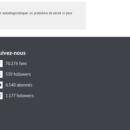
ur autodiagnostiquer un problème de santé ni pour
uivez-nous
70.276 fans
539 followers
6.540 abonnés
1.177 followers