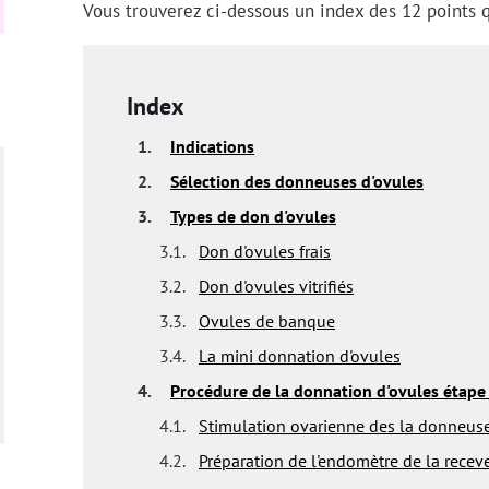
Vous trouverez ci-dessous un index des 12 points q
Index
1.
Indications
2.
Sélection des donneuses d'ovules
3.
Types de don d'ovules
3.1.
Don d'ovules frais
3.2.
Don d'ovules vitrifiés
3.3.
Ovules de banque
3.4.
La mini donnation d'ovules
4.
Procédure de la donnation d'ovules étape
4.1.
Stimulation ovarienne des la donneus
4.2.
Préparation de l'endomètre de la recev