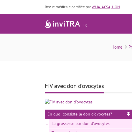
Revue médicale certifiée par
WMA, ACSA, HON
.
FR
FIV avec don d’ovocytes
Home
P
FIV avec don d'ovocytes
En quoi consiste le don d'ovocytes?
La grossesse par don d'ovocytes