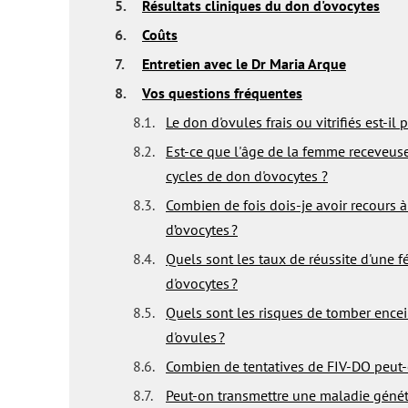
5.
Résultats cliniques du don d'ovocytes
6.
Coûts
7.
Entretien avec le Dr Maria Arque
8.
Vos questions fréquentes
8.1.
Le don d'ovules frais ou vitrifiés est-il 
8.2.
Est-ce que l'âge de la femme receveuse
cycles de don d'ovocytes ?
8.3.
Combien de fois dois-je avoir recours à
d’ovocytes ?
8.4.
Quels sont les taux de réussite d'une f
d'ovocytes ?
8.5.
Quels sont les risques de tomber ence
d'ovules ?
8.6.
Combien de tentatives de FIV-DO peut-o
8.7.
Peut-on transmettre une maladie génét