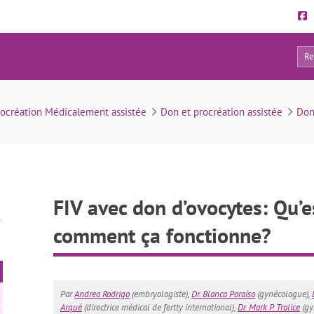
73
: Qu’est-ce que c’est et comment ça fonctionne?
rocréation Médicalement assistée
Don et procréation assistée
Don
FIV avec don d’ovocytes: Qu’es
comment ça fonctionne?
Par
Andrea Rodrigo
(embryologiste),
Dr. Blanca Paraíso
(gynécologue),
Arqué
(directrice médical de fertty international),
Dr. Mark P. Trolice
(gy