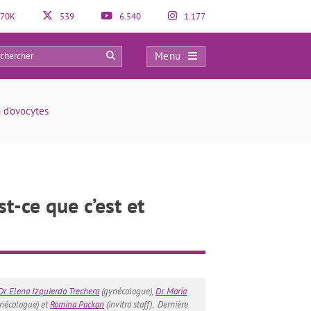
70K
539
6.540
1.177
Menu
10
 d'ovocytes
t-ce que c’est et
Dr. Elena Izquierdo Trechera
(gynécologue),
Dr. María
nécologue) et
Romina Packan
(invitra staff).
Dernière