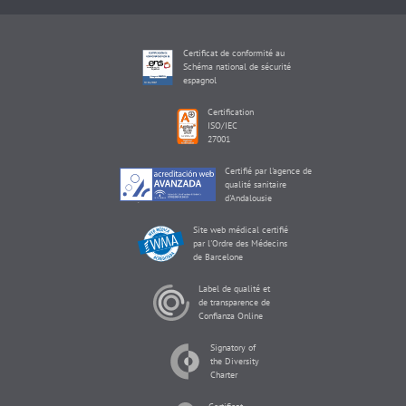
Certificat de conformité au
Schéma national de sécurité
espagnol
Certification
ISO/IEC
27001
Certifié par l'agence de
qualité sanitaire
d'Andalousie
Site web médical certifié
par l'Ordre des Médecins
de Barcelone
Label de qualité et
de transparence de
Confianza Online
Signatory of
the Diversity
Charter