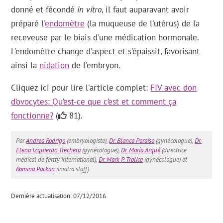
donné et fécondé
in vitro
, il faut auparavant avoir
préparé l'
endomètre
(la muqueuse de l'utérus) de la
receveuse par le biais d'une médication hormonale.
L'endomètre change d'aspect et s'épaissit, favorisant
ainsi la
nidation
de l'embryon.
Cliquez ici pour lire l'article complet:
FIV avec don
d’ovocytes: Qu’est-ce que c’est et comment ça
fonctionne?
(
81).
Par
Andrea Rodrigo
(embryologiste),
Dr. Blanca Paraíso
(gynécologue),
Dr.
Elena Izquierdo Trechera
(gynécologue),
Dr. María Arqué
(directrice
médical de fertty international),
Dr. Mark P. Trolice
(gynécologue) et
Romina Packan
(invitra staff).
Dernière actualisation: 07/12/2016