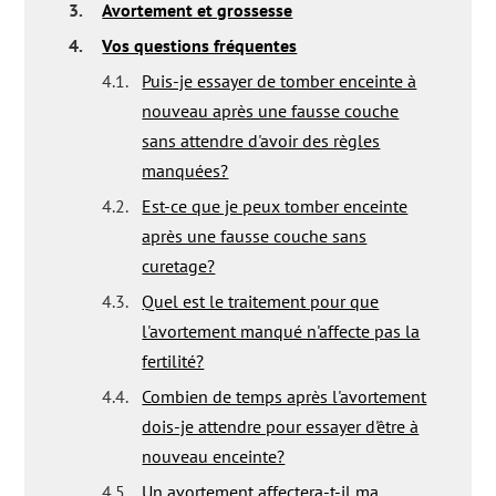
3.
Avortement et grossesse
4.
Vos questions fréquentes
4.1.
Puis-je essayer de tomber enceinte à
nouveau après une fausse couche
sans attendre d'avoir des règles
manquées?
4.2.
Est-ce que je peux tomber enceinte
après une fausse couche sans
curetage?
4.3.
Quel est le traitement pour que
l'avortement manqué n'affecte pas la
fertilité?
4.4.
Combien de temps après l'avortement
dois-je attendre pour essayer d'être à
nouveau enceinte?
4.5.
Un avortement affectera-t-il ma