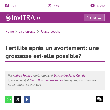
70K
539
6.540
Menu
FR
Fertilité après un avortement: une grossesse est-elle possible?
Home
La grossesse
Fausse-couche
Fertilité après un avortement: une
grossesse est-elle possible?
Par
Andrea Rodrigo
(embryologiste),
Dr. Arantxa Pérez Garrido
(gynécologue) et
Marta Barranquero Gómez
(embryologiste).
Dernière
actualisation: 30/06/2021
55