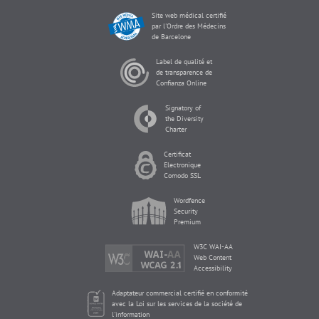
Site web médical certifié
par l'Ordre des Médecins
de Barcelone
Label de qualité et
de transparence de
Confianza Online
Signatory of
the Diversity
Charter
Certificat
Electronique
Comodo SSL
Wordfence
Security
Premium
W3C WAI-AA
Web Content
Accessibility
Adaptateur commercial certifié en conformité
avec la Loi sur les services de la société de
l'information