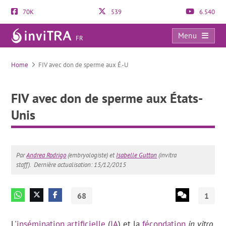
70K
539
6.540
Menu
FR
FIV avec don de sperme aux États-Unis
Home
FIV avec don de sperme aux É.-U
FIV avec don de sperme aux États-
Unis
Par
Andrea Rodrigo
(embryologiste) et
Isabelle Gutton
(invitra
staff).
Dernière actualisation: 15/12/2015
68
1
L'
insémination artificielle
(
IA
) et la
fécondation
in vitro