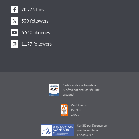
70.276 fans
539 followers
6.540 abonnés
1.177 followers
Certificat de conformité au
Schéma national de sécurité
espagnol
Certification
ISO/IEC
27001
Certifié par l'agence de
qualité sanitaire
d'Andalousie