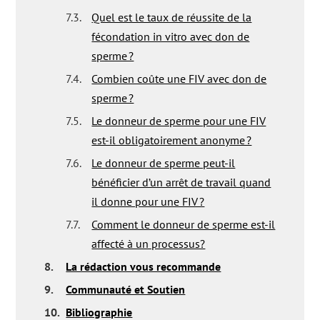
7.3.
Quel est le taux de réussite de la
fécondation in vitro avec don de
sperme ?
7.4.
Combien coûte une FIV avec don de
sperme ?
7.5.
Le donneur de sperme pour une FIV
est-il obligatoirement anonyme ?
7.6.
Le donneur de sperme peut-il
bénéficier d’un arrêt de travail quand
il donne pour une FIV ?
7.7.
Comment le donneur de sperme est-il
affecté à un processus?
8.
La rédaction vous recommande
9.
Communauté et Soutien
10.
Bibliographie