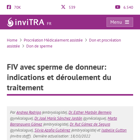
70K
539
6.540
Menu
FR
FIV avec sperme de donneur: indications et déroulement du traitement
Home
Procréation Médicalement assistée
Don et procréation
assistée
Don de sperme
FIV avec sperme de donneur:
indications et déroulement du
traitement
Par
Andrea Rodrigo
(embryologiste),
Dr. Esther Marbán Bermejo
(gynécologue),
Dr. José María Sánchez Jordán
(gynécologue),
Marta
Barranquero Gómez
(embryologiste),
Dr. Rut Gómez de Segura
(gynécologue),
Silvia Azaña Gutiérrez
(embryologiste) et
Isabelle Gutton
(invitra staff).
Dernière actualisation: 18/10/2022