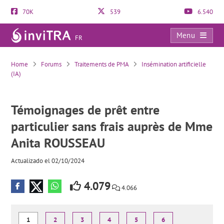
70K
539
6.540
Menu
FR
Témoignages de prêt entre particulier sans frais auprès de Mme Anita ROUSSEAU
Home
Forums
Traitements de PMA
Insémination artificielle
(IA)
Témoignages de prêt entre
particulier sans frais auprès de Mme
Anita ROUSSEAU
Actualizado el 02/10/2024
4.079
4.066
1
2
3
4
5
6