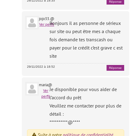
26/11/2022 à 18:35
Réponse
jojo33.@
Bonjours il as personne de sérieux
Ver perfil
sur site ou peut être mes a chaque
fois demande tes transcash ou
payer pour le crédit c’est grave c est
site
29/11/2022 à 18:52
Réponse
maria@
Je disponible pour vous aider de
Ver
perfil
l’accord du prêt
Veuillez me contacter pour plus de
détail :
**********@****
Suite à notre
politique de confidentialité
,