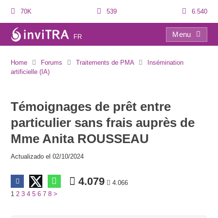
70K
539
6.540
Menu
FR
Témoignages de prêt entre particulier sans frais auprès de Mme Anita ROUSSEAU
Home
Forums
Traitements de PMA
Insémination
artificielle (IA)
Témoignages de prêt entre
particulier sans frais auprès de
Mme Anita ROUSSEAU
Actualizado el 02/10/2024
4.079
4.066
1
2
3
4
5
6
7
8
>