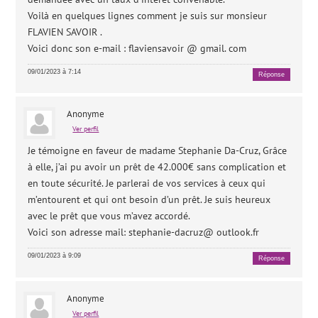
Voilà en quelques lignes comment je suis sur monsieur
FLAVIEN SAVOIR .
Voici donc son e-mail : flaviensavoir @ gmail. com
09/01/2023 à 7:14
Réponse
Anonyme
Ver perfil
Je témoigne en faveur de madame Stephanie Da-Cruz, Grâce
à elle, j’ai pu avoir un prêt de 42.000€ sans complication et
en toute sécurité. Je parlerai de vos services à ceux qui
m’entourent et qui ont besoin d’un prêt. Je suis heureux
avec le prêt que vous m’avez accordé.
Voici son adresse mail: stephanie-dacruz@ outlook.fr
09/01/2023 à 9:09
Réponse
Anonyme
Ver perfil