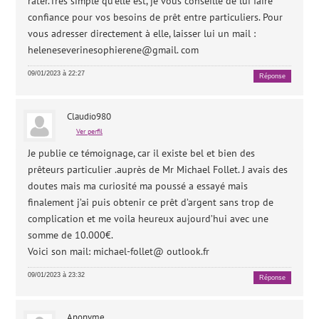
rater.Très simple qu’elle est, je vous conseille de lui faire
confiance pour vos besoins de prêt entre particuliers. Pour
vous adresser directement à elle, laisser lui un mail :
heleneseverinesophierene@gmail. com
09/01/2023 à 22:27
Réponse
Claudio980
Ver perfil
Je publie ce témoignage, car il existe bel et bien des
prêteurs particulier .auprès de Mr Michael Follet. J avais des
doutes mais ma curiosité ma poussé a essayé mais
finalement j’ai puis obtenir ce prêt d’argent sans trop de
complication et me voila heureux aujourd’hui avec une
somme de 10.000€.
Voici son mail: michael-follet@ outlook.fr
09/01/2023 à 23:32
Réponse
Anonyme