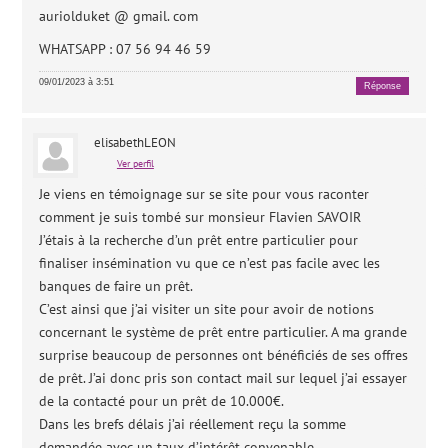
auriolduket @ gmail. com
WHATSAPP : 07 56 94 46 59
09/01/2023 à 3:51
Réponse
elisabethLEON
Ver perfil
Je viens en témoignage sur se site pour vous raconter
comment je suis tombé sur monsieur Flavien SAVOIR
J’étais à la recherche d’un prêt entre particulier pour
finaliser insémination vu que ce n’est pas facile avec les
banques de faire un prêt.
C’est ainsi que j’ai visiter un site pour avoir de notions
concernant le système de prêt entre particulier. A ma grande
surprise beaucoup de personnes ont bénéficiés de ses offres
de prêt. J’ai donc pris son contact mail sur lequel j’ai essayer
de la contacté pour un prêt de 10.000€.
Dans les brefs délais j’ai réellement reçu la somme
demandée avec un taux d’intérêt convenable.