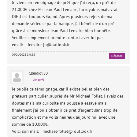
Je viens en témoignage de prêt que j’ai reçu, un prêt de
21.000€ chez Mr Jean Paul Lemaire, Incroyable, mais vrai
DIEU est toujours Grand. Après plusieurs rejets de ma
demande sérieuse par la banque, j’ai bénéficié d’un prêt
grâce à ce monsieur Jean Paul Lemaire bien honnête.
Veuillez simplement prendre contact avec lui par
email:
lemaire-jp@outlook.fr
09/01/2023 à 9:33
Réponse
Claudio980
Ver perfil
Je publie ce témoignage, car il existe bel et bien des
prêteurs particulier .auprès de Mr Michael Follet. J avais des
doutes mais ma curiosité ma poussé a essayé mais
finalement j’ai puis obtenir ce prêt d’argent sans trop de
complication et me voila heureux aujourd’hui avec une
somme de 10.000€.
Voici son mail: michael-follet@ outlook.fr