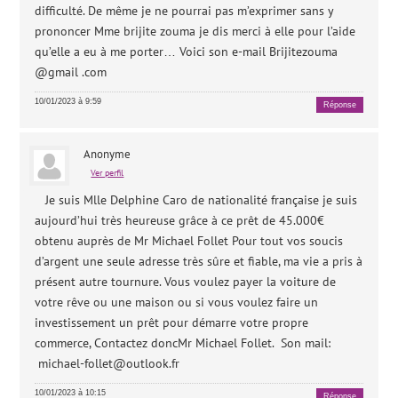
difficulté. De même je ne pourrai pas m’exprimer sans y
prononcer Mme brijite zouma je dis merci à elle pour l’aide
qu’elle a eu à me porter… Voici son e-mail Brijitezouma
@gmail .com
10/01/2023 à 9:59
Réponse
Anonyme
Ver perfil
Je suis Mlle Delphine Caro de nationalité française je suis
aujourd’hui très heureuse grâce à ce prêt de 45.000€
obtenu auprès de Mr Michael Follet Pour tout vos soucis
d’argent une seule adresse très sûre et fiable, ma vie a pris à
présent autre tournure. Vous voulez payer la voiture de
votre rêve ou une maison ou si vous voulez faire un
investissement un prêt pour démarre votre propre
commerce, Contactez doncMr Michael Follet. Son mail:
michael-follet@outlook.fr
10/01/2023 à 10:15
Réponse