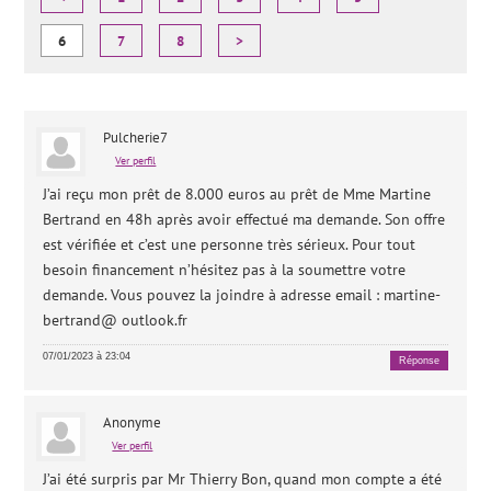
6
7
8
>
Pulcherie7
Ver perfil
J’ai reçu mon prêt de 8.000 euros au prêt de Mme Martine
Bertrand en 48h après avoir effectué ma demande. Son offre
est vérifiée et c’est une personne très sérieux. Pour tout
besoin financement n’hésitez pas à la soumettre votre
demande. Vous pouvez la joindre à adresse email : martine-
bertrand@ outlook.fr
07/01/2023 à 23:04
Réponse
Anonyme
Ver perfil
J’ai été surpris par Mr Thierry Bon, quand mon compte a été