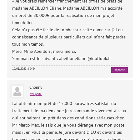
« Je voudrais remercier franchement les offres de prêts de
madame ABEILLON Eliane. Madame ABEILLON m’a accordé
un prêt de 80.000€ pour la réalisation de mon projet
immobilier.
Cela n’a pas été facile de tomber sur cette dame car j’ai eu
connaissance de plusieurs particuliers qui m’ont fait perdre
tout mon temps.
Merci Mme Abeillon , merci merci.
Son mail est le suivant : abeilloneliane @outlook.fr
10/01/2023 à 0:54
Réponse
Chonny
Ver perfil
J’ai obtenir mon prêt de 15.000 euros. Très satisfait du
traitement de ma demande je recommande vivement à ceux
qui souhaitent un prêt dans des conditions sérieuses chez
Mr Marco Max. Je sais que je vous dérange avec mon poste
mais il en vaut la peine. Je jure devant DIEU et devant les
hommes que je vous rembourserai le prêt jusqu’au dernier