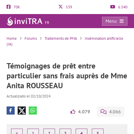
70K
539
6.540
Menu
FR
Témoignages de prêt entre particulier sans frais auprès de Mme Anita ROUSSEAU
Home
Forums
Traitements de PMA
Insémination artificielle
(IA)
Témoignages de prêt entre
particulier sans frais auprès de Mme
Anita ROUSSEAU
Actualizado el 02/10/2024
4.079
4.066
<
1
2
3
4
5