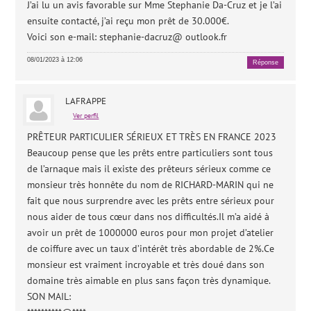
J’ai lu un avis favorable sur Mme Stephanie Da-Cruz et je l’ai
ensuite contacté, j’ai reçu mon prêt de 30.000€.
Voici son e-mail: stephanie-dacruz@ outlook.fr
08/01/2023 à 12:06
Réponse
LAFRAPPE
Ver perfil
PRÊTEUR PARTICULIER SÉRIEUX ET TRÈS EN FRANCE 2023
Beaucoup pense que les prêts entre particuliers sont tous
de l’arnaque mais il existe des prêteurs sérieux comme ce
monsieur très honnête du nom de RICHARD-MARIN qui ne
fait que nous surprendre avec les prêts entre sérieux pour
nous aider de tous cœur dans nos difficultés.Il m’a aidé à
avoir un prêt de 1000000 euros pour mon projet d’atelier
de coiffure avec un taux d’intérêt très abordable de 2%.Ce
monsieur est vraiment incroyable et très doué dans son
domaine très aimable en plus sans façon très dynamique.
SON MAIL: