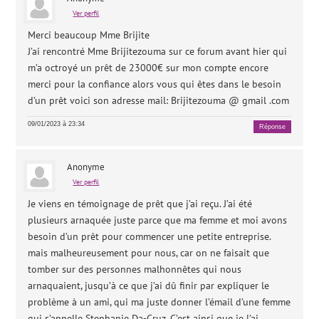
Ver perfil
Merci beaucoup Mme Brijite
J’ai rencontré Mme Brijitezouma sur ce forum avant hier qui
m’a octroyé un prêt de 23000€ sur mon compte encore
merci pour la confiance alors vous qui êtes dans le besoin
d’un prêt voici son adresse mail: Brijitezouma @ gmail .com
09/01/2023 à 23:34
Réponse
Anonyme
Ver perfil
Je viens en témoignage de prêt que j’ai reçu. J’ai été
plusieurs arnaquée juste parce que ma femme et moi avons
besoin d’un prêt pour commencer une petite entreprise.
mais malheureusement pour nous, car on ne faisait que
tomber sur des personnes malhonnêtes qui nous
arnaquaient, jusqu’à ce que j’ai dû finir par expliquer le
problème à un ami, qui ma juste donner l’émail d’une femme
qui s’appelle Stephanie Da-Cruz. C’est ainsi que je l’ai