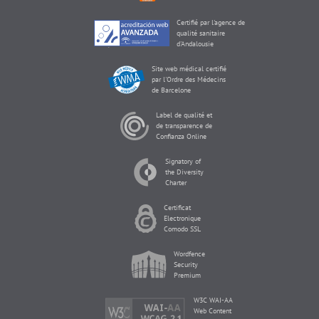
Certifié par l'agence de
qualité sanitaire
d'Andalousie
Site web médical certifié
par l'Ordre des Médecins
de Barcelone
Label de qualité et
de transparence de
Confianza Online
Signatory of
the Diversity
Charter
Certificat
Electronique
Comodo SSL
Wordfence
Security
Premium
W3C WAI-AA
Web Content