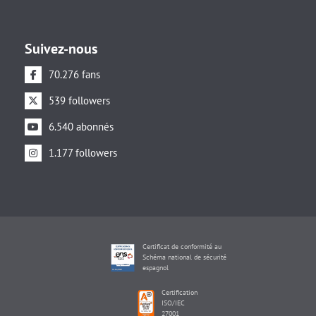
Suivez-nous
70.276 fans
539 followers
6.540 abonnés
1.177 followers
Certificat de conformité au
Schéma national de sécurité
espagnol
Certification
ISO/IEC
27001