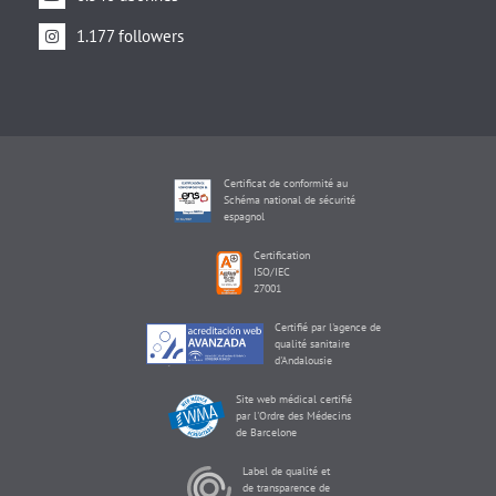
1.177 followers
Certificat de conformité au
Schéma national de sécurité
espagnol
Certification
ISO/IEC
27001
Certifié par l'agence de
qualité sanitaire
d'Andalousie
Site web médical certifié
par l'Ordre des Médecins
de Barcelone
Label de qualité et
de transparence de