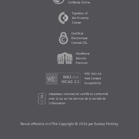
Confianza Online
Signatory of
the Diversity
Charter
Certificat
Electronique
Comodo SSL
Wordfence
Security
Premium
W3C WAI-AA
Web Content
Accessibility
Adaptateur commercial certifié en conformité
avec la Loi sur les services de la société de
l'information
Revue officielle inviTRA Copyright © 2026 par Eureka Fertility.