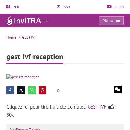
70K
539
6.540
Menu
FR
gest-ivf-reception
Home
GEST IVF
gest-ivf-reception
0
Cliquez ici pour lire l'article complet:
GEST IVF
(
80).
Par
Florence Tabarly
.