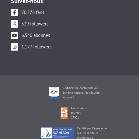
Suivez-nous
70.276 fans
539 followers
6.540 abonnés
1.177 followers
Certificat de conformité au
Schéma national de sécurité
espagnol
Certification
ISO/IEC
27001
Certifié par l'agence de
qualité sanitaire
d'Andalousie