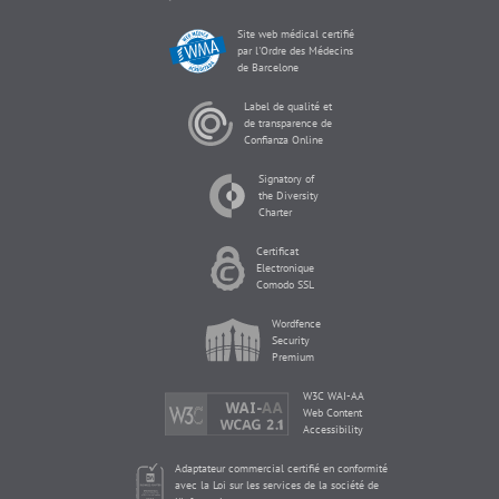
Site web médical certifié
par l'Ordre des Médecins
de Barcelone
Label de qualité et
de transparence de
Confianza Online
Signatory of
the Diversity
Charter
Certificat
Electronique
Comodo SSL
Wordfence
Security
Premium
W3C WAI-AA
Web Content
Accessibility
Adaptateur commercial certifié en conformité
avec la Loi sur les services de la société de