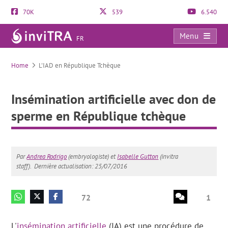
70K
539
6.540
Menu
FR
Insémination artificielle avec don de sperme en République tchèque
Home
L'IAD en République Tchèque
Insémination artificielle avec don de
sperme en République tchèque
Par
Andrea Rodrigo
(embryologiste) et
Isabelle Gutton
(invitra
staff).
Dernière actualisation: 25/07/2016
72
1
L'
insémination artificielle
(IA) est une procédure de