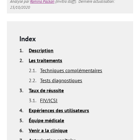
Analysé par
Romina Packan
(invitra staff).
Dernière actualisation:
23/10/2020
Index
1.
Description
2.
Les traitements
2.1.
Techniques complémentaires
2.2.
Tests diagnostiques
3.
Taux de réussite
3.1.
FIV/ICSI
4.
Expériences des utilisateurs
5.
Équipe médicale
6.
Venir a la clinique