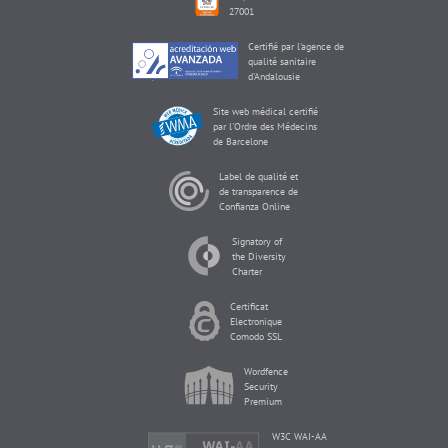
27001
Certifié par l'agence de
qualité sanitaire
d'Andalousie
Site web médical certifié
par l'Ordre des Médecins
de Barcelone
Label de qualité et
de transparence de
Confianza Online
Signatory of
the Diversity
Charter
Certificat
Electronique
Comodo SSL
Wordfence
Security
Premium
W3C WAI-AA