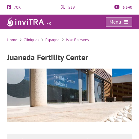
70K
539
6.540
Menu
FR
Juaneda Fertility Center
Home
Cliniques
Espagne
Islas Baleares
Juaneda Fertility Center