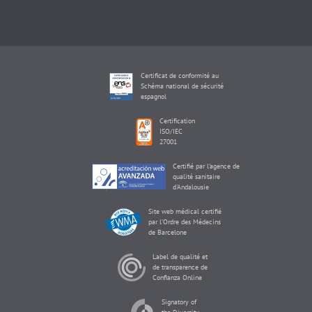
Certificat de conformité au
Schéma national de sécurité
espagnol
Certification
ISO/IEC
27001
Certifié par l'agence de
qualité sanitaire
d'Andalousie
Site web médical certifié
par l'Ordre des Médecins
de Barcelone
Label de qualité et
de transparence de
Confianza Online
Signatory of