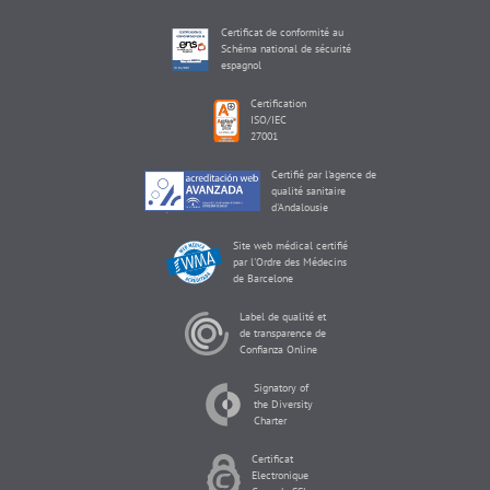
Certificat de conformité au
Schéma national de sécurité
espagnol
Certification
ISO/IEC
27001
Certifié par l'agence de
qualité sanitaire
d'Andalousie
Site web médical certifié
par l'Ordre des Médecins
de Barcelone
Label de qualité et
de transparence de
Confianza Online
Signatory of
the Diversity
Charter
Certificat
Electronique