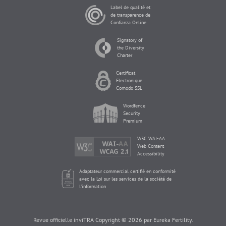
Label de qualité et
de transparence de
Confianza Online
Signatory of
the Diversity
Charter
Certificat
Electronique
Comodo SSL
Wordfence
Security
Premium
W3C WAI-AA
Web Content
Accessibility
Adaptateur commercial certifié en conformité
avec la Loi sur les services de la société de
l'information
Revue officielle inviTRA Copyright © 2026 par Eureka Fertility.