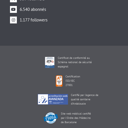
6.540 abonnés
1.177 followers
Certificat de conformité au
Schéma national de sécurité
espagnol
Certification
ISO/IEC
27001
Certifié par l'agence de
qualité sanitaire
d'Andalousie
Site web médical certifié
par l'Ordre des Médecins
de Barcelone