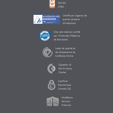
ISO/IEC
27001
Certifié par l'agence de
qualité sanitaire
d'Andalousie
Site web médical certifié
par l'Ordre des Médecins
de Barcelone
Label de qualité et
de transparence de
Confianza Online
Signatory of
the Diversity
Charter
Certificat
Electronique
Comodo SSL
Wordfence
Security
Premium