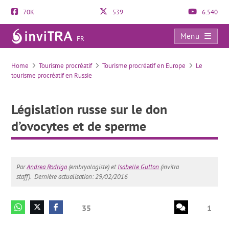
70K
539
6.540
Menu
FR
Législation russe sur le don d’ovocytes et de sperme
Home
Tourisme procréatif
Tourisme procréatif en Europe
Le
tourisme procréatif en Russie
Législation russe sur le don
d’ovocytes et de sperme
Par
Andrea Rodrigo
(embryologiste) et
Isabelle Gutton
(invitra
staff).
Dernière actualisation: 29/02/2016
35
1