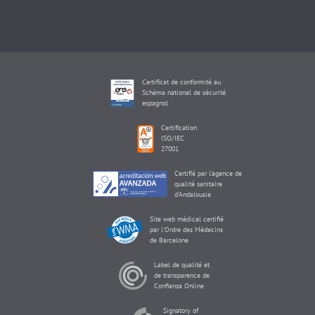
Certificat de conformité au
Schéma national de sécurité
espagnol
Certification
ISO/IEC
27001
Certifié par l'agence de
qualité sanitaire
d'Andalousie
Site web médical certifié
par l'Ordre des Médecins
de Barcelone
Label de qualité et
de transparence de
Confianza Online
Signatory of