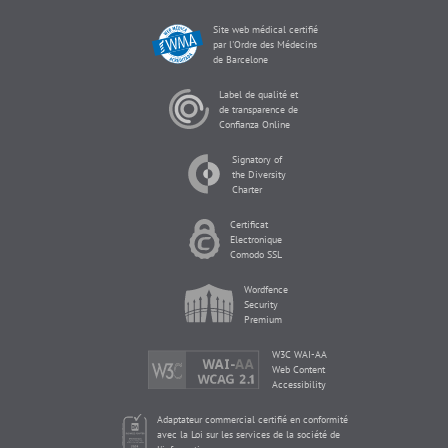
Site web médical certifié
par l'Ordre des Médecins
de Barcelone
Label de qualité et
de transparence de
Confianza Online
Signatory of
the Diversity
Charter
Certificat
Electronique
Comodo SSL
Wordfence
Security
Premium
W3C WAI-AA
Web Content
Accessibility
Adaptateur commercial certifié en conformité
avec la Loi sur les services de la société de