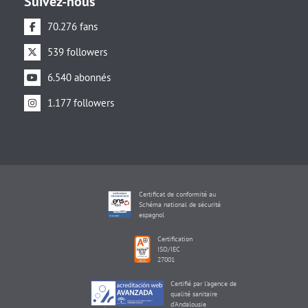
Suivez-nous
70.276 fans
539 followers
6.540 abonnés
1.177 followers
Certificat de conformité au
Schéma national de sécurité
espagnol
Certification
ISO/IEC
27001
Certifié par l'agence de
qualité sanitaire
d'Andalousie