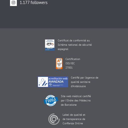
1.177 followers
Certificat de conformité au
Schéma national de sécurité
espagnol
Certification
ISO/IEC
27001
Certifié par l'agence de
qualité sanitaire
d'Andalousie
Site web médical certifié
par l'Ordre des Médecins
de Barcelone
Label de qualité et
de transparence de
Confianza Online