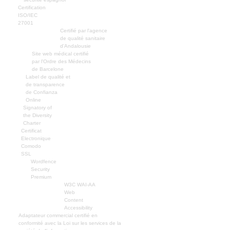
Certification
ISO/IEC
27001
Certifié par l'agence
de qualité sanitaire
d'Andalousie
Site web médical certifié
par l'Ordre des Médecins
de Barcelone
Label de qualité et
de transparence
de Confianza
Online
Signatory of
the Diversity
Charter
Certificat
Electronique
Comodo
SSL
Wordfence
Security
Premium
W3C WAI-AA
Web
Content
Accessibility
Adaptateur commercial certifié en
conformité avec la Loi sur les services de la