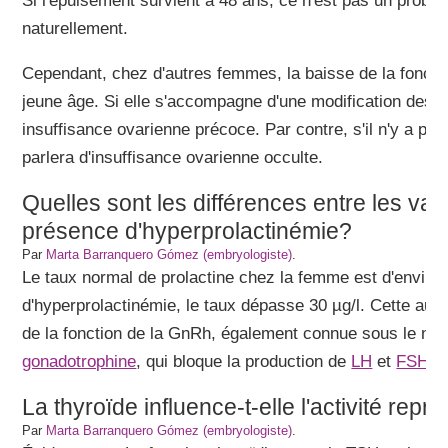
Si l'épuisement survient à 48 ans, ce n'est pas un probl
naturellement.
Cependant, chez d'autres femmes, la baisse de la foncti
jeune âge. Si elle s'accompagne d'une modification des règ
insuffisance ovarienne précoce. Par contre, s'il n'y a pas 
parlera d'insuffisance ovarienne occulte.
Quelles sont les différences entre les val
présence d'hyperprolactinémie?
Par
Marta Barranquero Gómez (embryologiste)
.
Le taux normal de prolactine chez la femme est d'environ
d'hyperprolactinémie, le taux dépasse 30 µg/l. Cette augm
de la fonction de la GnRh, également connue sous le nom
gonadotrophine
, qui bloque la production de
LH
et
FSH
.
La thyroïde influence-t-elle l'activité re
Par
Marta Barranquero Gómez (embryologiste)
.