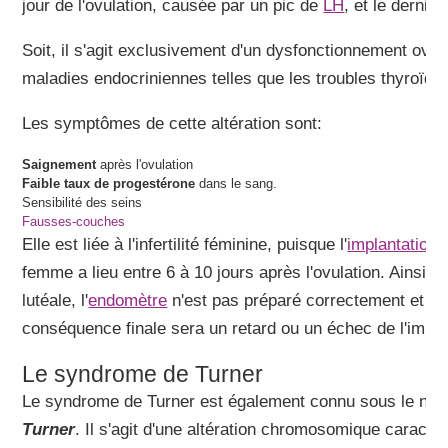
jour de l'ovulation, causée par un pic de
LH
, et le dernier
Soit, il s'agit exclusivement d'un dysfonctionnement ovar
maladies endocriniennes telles que les troubles thyroïdie
Les symptômes de cette altération sont:
Saignement
après l'ovulation
Faible taux de progestérone
dans le sang.
Sensibilité des seins
Fausses-couches
Elle est liée à l'infertilité féminine, puisque l'
implantation
d
femme a lieu entre 6 à 10 jours après l'ovulation. Ainsi, 
lutéale, l'
endomètre
n'est pas préparé correctement et n'
conséquence finale sera un retard ou un échec de l'impla
Le syndrome de Turner
Le syndrome de Turner est également connu sous le no
Turner
. Il s'agit d'une altération chromosomique caractér