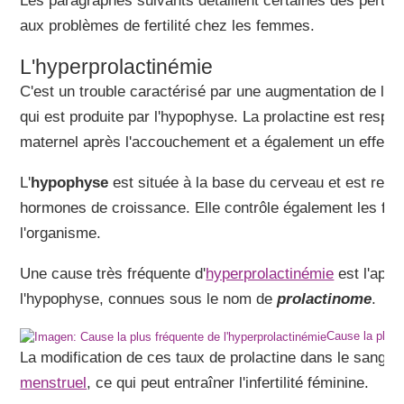
Les paragraphes suivants détaillent certaines des pertu
aux problèmes de fertilité chez les femmes.
L'hyperprolactinémie
C'est un trouble caractérisé par une augmentation de l'
ho
qui est produite par l'hypophyse. La prolactine est respon
maternel après l'accouchement et a également un effet s
L'
hypophyse
est située à la base du cerveau et est resp
hormones de croissance. Elle contrôle également les fon
l'organisme.
Une cause très fréquente d'
hyperprolactinémie
est l'app
l'hypophyse, connues sous le nom de
prolactinome
.
Cause la plus 
La modification de ces taux de prolactine dans le sang peu
menstruel
, ce qui peut entraîner l'infertilité féminine.