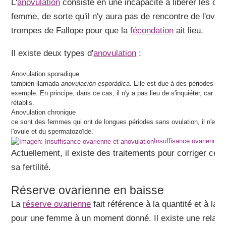
L'
anovulation
consiste en une incapacité à libérer les ov
femme, de sorte qu'il n'y aura pas de rencontre de l'ovu
trompes de Fallope pour que la
fécondation
ait lieu.
Il existe deux types d'
anovulation
:
Anovulation sporadique
también llamada
anovulación esporádica
. Elle est due à des périodes de 
exemple. En principe, dans ce cas, il n'y a pas lieu de s'inquiéter, car l
rétablis.
Anovulation chronique
ce sont des femmes qui ont de longues périodes sans ovulation, il n'est d
l'ovule et du spermatozoïde.
Insuffisance ovarienne e
Actuellement, il existe des traitements pour corriger cett
sa fertilité.
Réserve ovarienne en baisse
La
réserve ovarienne
fait référence à la quantité et à la 
pour une femme à un moment donné. Il existe une relation