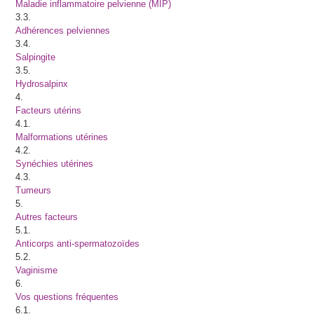
Maladie inflammatoire pelvienne (MIP)
3.3.
Adhérences pelviennes
3.4.
Salpingite
3.5.
Hydrosalpinx
4.
Facteurs utérins
4.1.
Malformations utérines
4.2.
Synéchies utérines
4.3.
Tumeurs
5.
Autres facteurs
5.1.
Anticorps anti-spermatozoïdes
5.2.
Vaginisme
6.
Vos questions fréquentes
6.1.