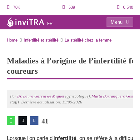
70K
539
6.540
Menu
FR
Maladies à l’origine de l’infertilité féminine: signes avant-coureurs
Home
Infertilité et stérilité
La stérilité chez la femme
Maladies à l’origine de l’infertilité fé
coureurs
Par
Dr. Laura García de Miguel
(gynécologue),
Marta Barranquero Gómez
(
staff).
Dernière actualisation: 19/05/2026
41
Lorsque l'on parle d'
infertilité
, on se réfère à la difficul