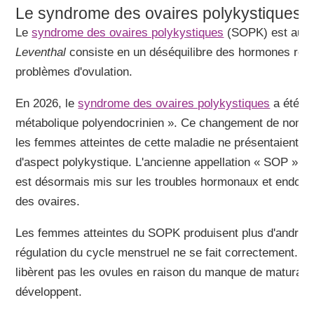
Le syndrome des ovaires polykystiques
Le
syndrome des ovaires polykystiques
(SOPK) est auss
Leventhal
consiste en un déséquilibre des hormones repr
problèmes d'ovulation.
En 2026, le
syndrome des ovaires polykystiques
a été r
métabolique polyendocrinien ». Ce changement de nom s'e
les femmes atteintes de cette maladie ne présentaient 
d'aspect polykystique. L'ancienne appellation « SOP » n'é
est désormais mis sur les troubles hormonaux et endocrin
des ovaires.
Les femmes atteintes du SOPK produisent plus d'androgè
régulation du cycle menstruel ne se fait correctement. Dan
libèrent pas les ovules en raison du manque de maturati
développent.