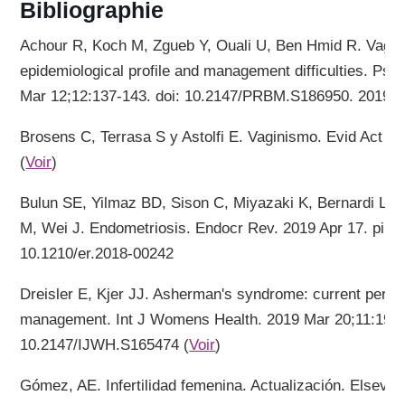
Bibliographie
Achour R, Koch M, Zgueb Y, Ouali U, Ben Hmid R. Vagi
epidemiological profile and management difficulties. P
Mar 12;12:137-143. doi: 10.2147/PRBM.S186950. 2019. 
Brosens C, Terrasa S y Astolfi E. Vaginismo. Evid Act P
(
Voir
)
Bulun SE, Yilmaz BD, Sison C, Miyazaki K, Bernardi L, Li
M, Wei J. Endometriosis. Endocr Rev. 2019 Apr 17. pii: e
10.1210/er.2018-00242
Dreisler E, Kjer JJ. Asherman's syndrome: current persp
management. Int J Womens Health. 2019 Mar 20;11:191-
10.2147/IJWH.S165474 (
Voir
)
Gómez, AE. Infertilidad femenina. Actualización. Elsevie