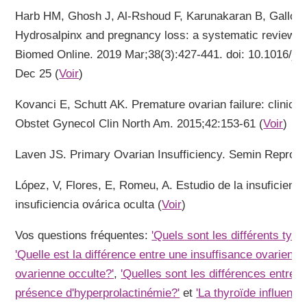
Harb HM, Ghosh J, Al-Rshoud F, Karunakaran B, Gallos
Hydrosalpinx and pregnancy loss: a systematic review 
Biomed Online. 2019 Mar;38(3):427-441. doi: 10.1016/j.
Dec 25 (
Voir
)
Kovanci E, Schutt AK. Premature ovarian failure: clinical
Obstet Gynecol Clin North Am. 2015;42:153-61 (
Voir
)
Laven JS. Primary Ovarian Insufficiency. Semin Reprod 
López, V, Flores, E, Romeu, A. Estudio de la insuficienci
insuficiencia ovárica oculta (
Voir
)
Vos questions fréquentes:
'Quels sont les différents types
'Quelle est la différence entre une insuffisance ovarienn
ovarienne occulte?'
,
'Quelles sont les différences entre l
présence d'hyperprolactinémie?'
et
'La thyroïde influence-