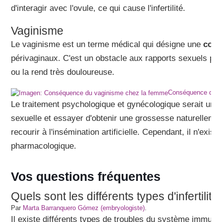
d'interagir avec l'ovule, ce qui cause l'infertilité.
Vaginisme
Le vaginisme est un terme médical qui désigne une
cont
périvaginaux. C'est un obstacle aux rapports sexuels par
ou la rend très douloureuse.
Conséquence du v
Le traitement psychologique et gynécologique serait une s
sexuelle et essayer d'obtenir une grossesse naturellemen
recourir à l'insémination artificielle. Cependant, il n'exis
pharmacologique.
Vos questions fréquentes
Quels sont les différents types d'infertilit
Par
Marta Barranquero Gómez (embryologiste)
.
Il existe différents types de troubles du système immunit