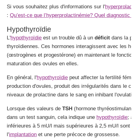
Si vous souhaitez plus d'informations sur l'
hyperprolacti
:
Qu’est-ce que l’hyperprolactinémie? Quel diagnostic et 
Hypothyroïdie
L'
hypothyroïdie
est un trouble dû à un
déficit
dans la pro
thyroïdiennes. Ces hormones interagissent avec les hor
(œstrogènes et progestérone) en maintenant le fonctionn
maturation des ovules en elles.
En général, l'
hypothyroïdie
peut affecter la fertilité fémi
production d'ovules, produit des irrégularités dans le cy
niveaux de prolactine dans le sang en inhibant l'ovulation
Lorsque des valeurs de
TSH
(hormone thyréostimulante)
dans un test sanguin, cela indique une
hypothyroïdie
; al
inférieures à 5 mU/l mais supérieures à 2,5 mU/l sont a
l'
implantation
et une perte précoce de grossesse.