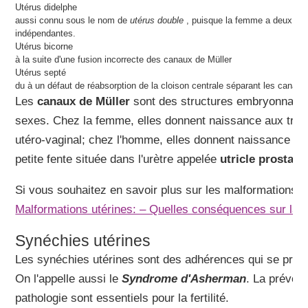
Utérus didelphe
aussi connu sous le nom de
utérus double
, puisque la femme a deux cavi
indépendantes.
Utérus bicorne
à la suite d'une fusion incorrecte des canaux de Müller
Utérus septé
du à un défaut de réabsorption de la cloison centrale séparant les canaux
Les
canaux de Müller
sont des structures embryonnaire
sexes. Chez la femme, elles donnent naissance aux trom
utéro-vaginal; chez l'homme, elles donnent naissance à l'
petite fente située dans l'urètre appelée
utricle prostati
Si vous souhaitez en savoir plus sur les malformations u
Malformations utérines: – Quelles conséquences sur la fer
Synéchies utérines
Les synéchies utérines sont des adhérences qui se produi
On l'appelle aussi le
Syndrome d'Asherman
. La prévent
pathologie sont essentiels pour la fertilité.