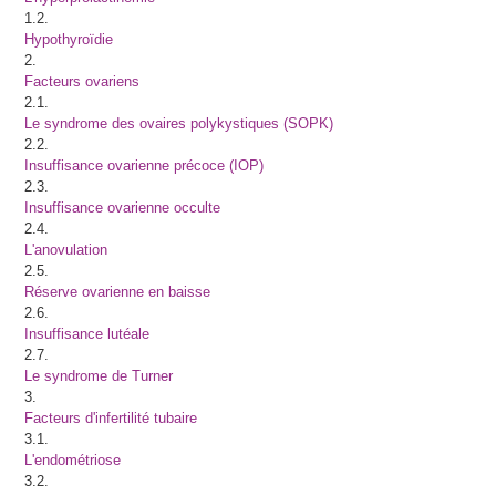
1.2.
Hypothyroïdie
2.
Facteurs ovariens
2.1.
Le syndrome des ovaires polykystiques (SOPK)
2.2.
Insuffisance ovarienne précoce (IOP)
2.3.
Insuffisance ovarienne occulte
2.4.
L'anovulation
2.5.
Réserve ovarienne en baisse
2.6.
Insuffisance lutéale
2.7.
Le syndrome de Turner
3.
Facteurs d'infertilité tubaire
3.1.
L'endométriose
3.2.