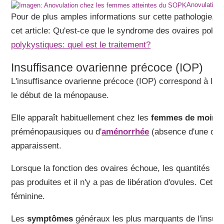
Anovulation
Pour de plus amples informations sur cette pathologie,
cet article: Qu'est-ce que le syndrome des ovaires poly
polykystiques: quel est le traitement?
Insuffisance ovarienne précoce (IOP)
L'insuffisance ovarienne précoce (IOP) correspond à la pe
le début de la ménopause.
Elle apparaît habituellement chez les
femmes de moins 
préménopausiques ou d'
aménorrhée
(absence d'une ou 
apparaissent.
Lorsque la fonction des ovaires échoue, les quantités n
pas produites et il n'y a pas de libération d'ovules. Cette a
féminine.
Les
symptômes
généraux les plus marquants de l'insuff