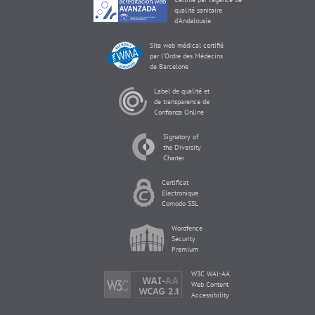
qualité sanitaire
d'Andalousie
Site web médical certifié
par l'Ordre des Médecins
de Barcelone
Label de qualité et
de transparence de
Confianza Online
Signatory of
the Diversity
Charter
Certificat
Electronique
Comodo SSL
Wordfence
Security
Premium
W3C WAI-AA
Web Content
Accessibility