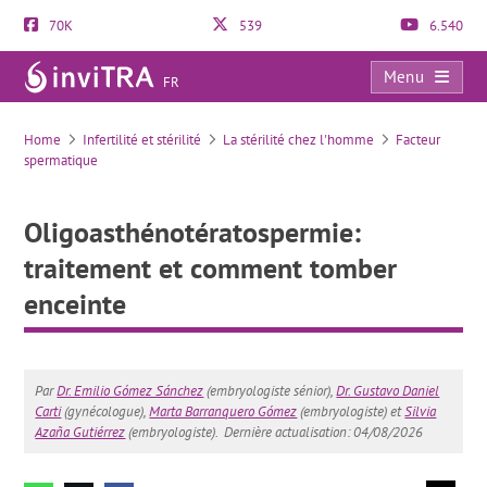
70K
539
6.540
Menu
FR
Oligoasthénotératospermie: traitement et comment tomber enceinte
Home
Infertilité et stérilité
La stérilité chez l'homme
Facteur
spermatique
Oligoasthénotératospermie:
traitement et comment tomber
enceinte
Par
Dr. Emilio Gómez Sánchez
(embryologiste sénior),
Dr. Gustavo Daniel
Carti
(gynécologue),
Marta Barranquero Gómez
(embryologiste) et
Silvia
Azaña Gutiérrez
(embryologiste).
Dernière actualisation: 04/08/2026