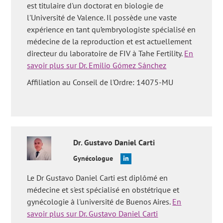
oligoasthenoteratozoospermia. Acta Eur Fertil. Nov-Dec
est titulaire d'un doctorat en biologie de
1993;24(6):261-5.
l'Université de Valence. Il possède une vaste
French DB, Sabanegh ES Jr, Goldfarb J, Desai N. Does severe
expérience en tant qu’embryologiste spécialisé en
teratozoospermia affect blastocyst formation, live birth rate,
médecine de la reproduction et est actuellement
and other clinical outcome parameters in ICSI cycles? Fertil
directeur du laboratoire de FIV à Tahe Fertility.
En
Steril. 2010;93(4):1097-103.
savoir plus sur Dr. Emilio Gómez Sánchez
Góngora, A, Cortés-Algara, A, Cortés-Vásquez, A, Parra, LY.
Affiliation au Conseil de l'Ordre: 14075-MU
Infertilidad masculina causada por discinecia ciliar primaria.
Síndrome de Kartagener.
Heidary, Z, Saliminejad, K, Zaki-Dizaji, M, Khorram Khorshid, HR.
Genetic aspects of idiopathic asthenozoospermia as a cause of
male infertility. Hum Fertil (Camb). 2018 Sep 9:1-10. doi:
10.1080/14647273.2018.1504325.
Dr.
Gustavo Daniel
Carti
Nsota Mbango, JF, Coutton, C, Arnoult, C, Ray, PF, Touré A.
Gynécologue
Genetic causes of male infertility: snapshot on morphological
abnormalities of the sperm flagellum. Basic Clin Androl. 2019
Le Dr Gustavo Daniel Carti est diplômé en
Mar 4;29:2. doi: 10.1186/s12610-019-0083-9.
médecine et s'est spécialisé en obstétrique et
Sermondade N, Faure C, Fezeu L, Lévy R, Czernichow S;
gynécologie à l'université de Buenos Aires.
En
Obesity-Fertility Collaborative Group. Obesity and increased
savoir plus sur Dr. Gustavo Daniel Carti
risk for oligozoospermia and azoospermia. Arch Intern Med.