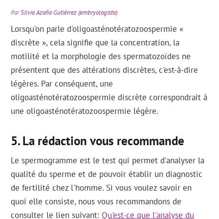
Par
Silvia Azaña Gutiérrez (embryologiste)
.
Lorsqu'on parle d'oligoasténotératozoospermie «
discrète », cela signifie que la concentration, la
motilité et la morphologie des spermatozoïdes ne
présentent que des altérations discrètes, c'est-à-dire
légères. Par conséquent, une
oligoasténotératozoospermie discrète correspondrait à
une oligoasténotératozoospermie légère.
La rédaction vous recommande
Le spermogramme est le test qui permet d'analyser la
qualité du sperme et de pouvoir établir un diagnostic
de fertilité chez l'homme. Si vous voulez savoir en
quoi elle consiste, nous vous recommandons de
consulter le lien suivant:
Qu'est-ce que l'analyse du