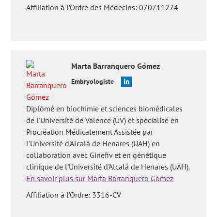
2012;172(5):440-442.
Affiliation à l’Ordre des Médecins: 070711274
World Health Organization (WHO) (2010). WHO laboratory
Manual for the examination of human semen and sperm-
cervical mucus interaction. Cambridge Academic Press.
Vos questions fréquentes:
'Quelles sont les options de
reproduction disponibles pour l'oligoasthénozoospermie?'
,
Marta
Barranquero Gómez
'Quel est le traitement approprié pour un cas
d'oligoasténotératospermie sévère?'
,
'Existe-t-il un traitement
Embryologiste
pour l'oligoasthénotérozoospermie?'
,
'Est-il possible de réaliser
une insémination artificielle en cas
d'oligoasthénotératozoospermie?'
,
fausse-
Diplômé en biochimie et sciences biomédicales
couche
/'>'L'oligoasthénotératozoospermie peut-elle
de l'Université de Valence (UV) et spécialisé en
provoquer une fausse couche?' et
'Qu'est-ce qu'une
Procréation Médicalement Assistée par
oligoasthénotérozoospermie discrète?'
.
l'Université d'Alcalá de Henares (UAH) en
collaboration avec Ginefiv et en génétique
clinique de l'Université d'Alcalá de Henares (UAH).
En savoir plus sur Marta Barranquero Gómez
Affiliation à l’Ordre: 3316-CV