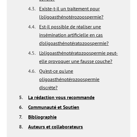
4.3.
Existe-t-il un traitement pour
l'oligoasthénotérozoospermie?
4.4.
Est-il possible de réaliser une
insémination artificielle en cas
d'oligoasthénotératozoospermie?
4.5.
L'oligoasthénotératozoospermie peut-
elle provoquer une fausse couche?
4.6.
Qu'est-ce qu'une
oligoasthénotérozoospermie
discrète?
5.
La rédaction vous recommande
6.
Communauté et Soutien
7.
Bibliographie
8.
Auteurs et collaborateurs