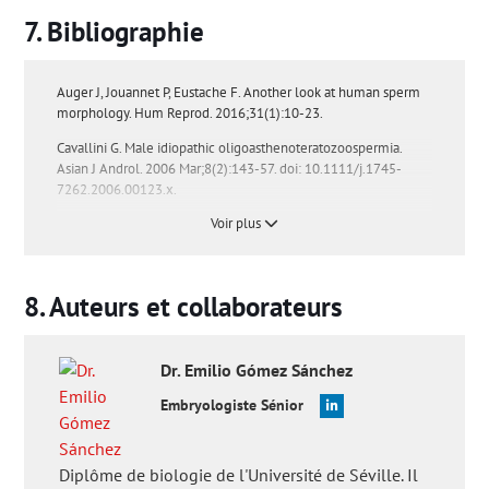
Bibliographie
Auger J, Jouannet P, Eustache F. Another look at human sperm
morphology. Hum Reprod. 2016;31(1):10-23.
Cavallini G. Male idiopathic oligoasthenoteratozoospermia.
Asian J Androl. 2006 Mar;8(2):143-57. doi: 10.1111/j.1745-
7262.2006.00123.x.
Voir plus
Colpi G M , Francavilla S, Haidl G , Link K, Behre H M, Goulis D G
, Krausz C, Giwercman A. European Academy of Andrology
guideline Management of oligo-astheno-teratozoospermia.
Andrology. 2018 Jul;6(4):513-524. doi: 10.1111/andr.12502.
Auteurs et collaborateurs
Dahlberg B (1988): Sperm motility in fertile men and males in
infertile units: In vitro test. Arch Androl 20:31-34.
Dr.
Emilio
Gómez Sánchez
De Braekeleer M, Nguyen MH, Morel F, Perrin A. Genetic
aspects of monomorphic teratozoospermia: a review. J Assist
Embryologiste Sénior
Reprod Genet. 2015;32(4):615-23.
Francavilla S, Gabriele A, Oliveri M, Cordeschi G, Properzi G.
Diplôme de biologie de l'Université de Séville. Il
Pharmacologic treatment of idiopathic