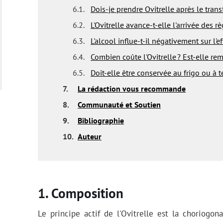
6.1.
Dois-je prendre Ovitrelle après le trans
6.2.
L'Ovitrelle avance-t-elle l'arrivée des rè
6.3.
L'alcool influe-t-il négativement sur l'eff
6.4.
Combien coûte l'Ovitrelle ? Est-elle re
6.5.
Doit-elle être conservée au frigo ou à
7.
La rédaction vous recommande
8.
Communauté et Soutien
9.
Bibliographie
10.
Auteur
Composition
Le principe actif de l'Ovitrelle est la choriogon