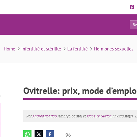
96
trelle: prix, mode d’emploi et effets secondaires
Home
Infertilité et stérilité
La fertilité
Hormones sexuelles
Ovitrelle: prix, mode d’emplo
Par
Andrea Rodrigo
(embryologiste) et
Isabelle Gutton
(invitra staff).
D
96