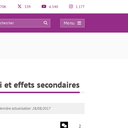
70K
539
6.540
1.177
Menu
2
i et effets secondaires
ernière actualisation: 28/08/2017
2