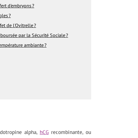
fert d'embryons ?
gles ?
et de l'Ovitrelle ?
mboursée par la Sécurité Sociale ?
 température ambiante ?
adotropine alpha,
hCG
recombinante, ou