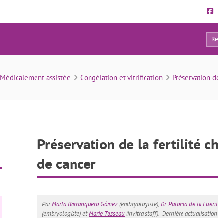
38
 la fertilité chez les hommes atteints de cancer
 Médicalement assistée
Congélation et vitrification
Préservation de
Préservation de la fertilité 
de cancer
Par
Marta Barranquero Gómez
(embryologiste),
Dr. Paloma de la Fuen
(embryologiste) et
Marie Tusseau
(invitra staff).
Dernière actualisatio