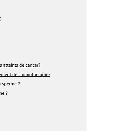
?
ts atteints de cancer?
itement de chimiothérapie?
u sperme ?
me ?