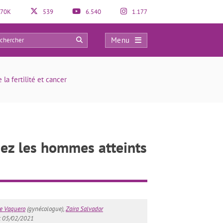
70K
539
6.540
1.177
Menu
4
 la fertilité et cancer
chez les hommes atteints
te Vaquero
(gynécologue),
Zaira Salvador
n: 05/02/2021