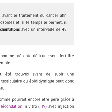
 avant le traitement du cancer afin
oïdes et, si le temps le permet, il
chantillons
avec un intervalle de 48
'homme présente déjà une sous-fertilité
xemple.
nt été trouvés avant de subir une
 testiculaire ou épididymique peut donc
me.
omme pourrait encore être père grâce à
a
fécondation
in vitro (
FIV
) avec injection