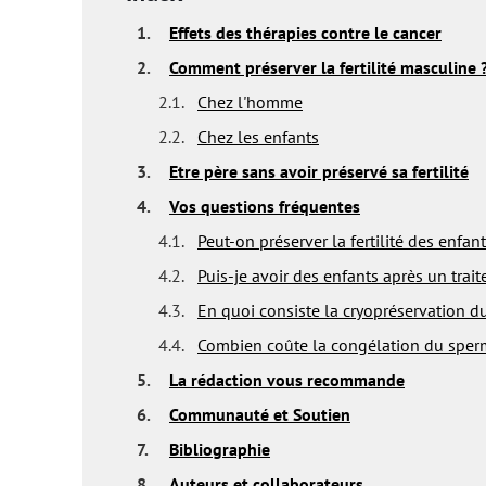
1.
Effets des thérapies contre le cancer
2.
Comment préserver la fertilité masculine 
2.1.
Chez l'homme
2.2.
Chez les enfants
3.
Etre père sans avoir préservé sa fertilité
4.
Vos questions fréquentes
4.1.
Peut-on préserver la fertilité des enfan
4.2.
Puis-je avoir des enfants après un tra
4.3.
En quoi consiste la cryopréservation d
4.4.
Combien coûte la congélation du sper
5.
La rédaction vous recommande
6.
Communauté et Soutien
7.
Bibliographie
8.
Auteurs et collaborateurs