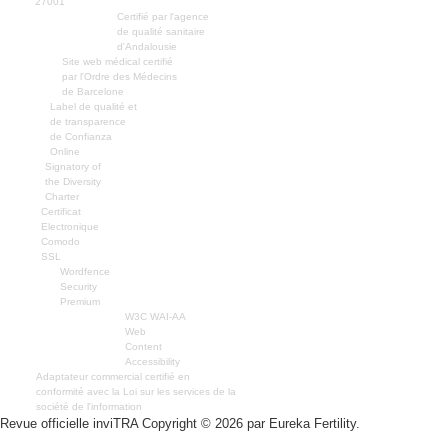
27001
Certifié par l'agence
de qualité sanitaire
d'Andalousie
Site web médical certifié
par l'Ordre des Médecins
de Barcelone
Label de qualité et
de transparence
de Confianza
Online
Signatory of
the Diversity
Charter
Certificat
Electronique
Comodo
SSL
Wordfence
Security
Premium
W3C WAI-AA
Web
Content
Accessibility
Adaptateur commercial certifié en
conformité avec la Loi sur les services de la
société de l'information
Revue officielle inviTRA Copyright © 2026 par Eureka Fertility.