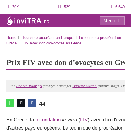
70K
539
6.540
Menu
FR
Prix FIV avec don d’ovocytes en Grèce
Home
Tourisme procréatif en Europe
Le tourisme procréatif en
Grèce
FIV avec don d'ovocytes en Grèce
Prix FIV avec don d’ovocytes en Grè
Par
Andrea Rodrigo
(embryologiste) et
Isabelle Gutton
(invitra staff).
Derni
44
En Grèce, la
fécondation
in vitro
(
FIV
) avec don d'ovocyt
d'autres pays européens. La technique de procréation de