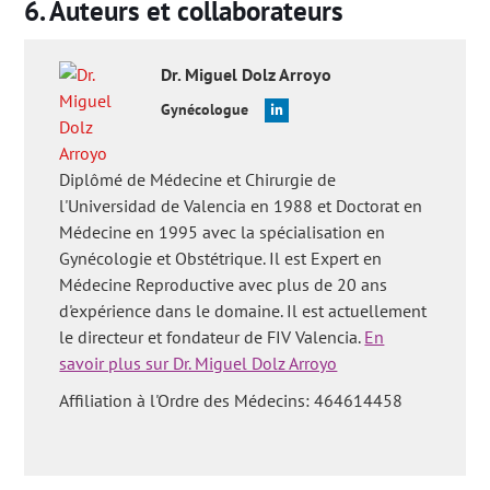
Auteurs et collaborateurs
vitro présente-t-elle des risques pour le bébé?',
'L'
ICSI
présente-t-elle un risque pour les femmes?' et
'Quels sont les
problèmes éthiques liés à la FIV?'
.
Dr.
Miguel
Dolz Arroyo
Gynécologue
Diplômé de Médecine et Chirurgie de
l'Universidad de Valencia en 1988 et Doctorat en
Médecine en 1995 avec la spécialisation en
Gynécologie et Obstétrique. Il est Expert en
Médecine Reproductive avec plus de 20 ans
d'expérience dans le domaine. Il est actuellement
le directeur et fondateur de FIV Valencia.
En
savoir plus sur Dr. Miguel Dolz Arroyo
Affiliation à l'Ordre des Médecins: 464614458