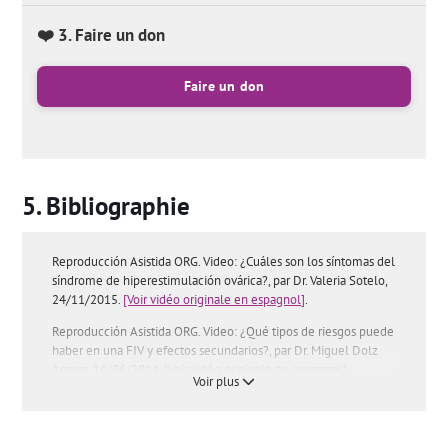
❤️ 3. Faire un don
Faire un don
Bibliographie
Reproducción Asistida ORG. Video: ¿Cuáles son los síntomas del
síndrome de hiperestimulación ovárica?, par Dr. Valeria Sotelo,
24/11/2015.
[Voir vidéo originale en espagnol]
.
Reproducción Asistida ORG. Video: ¿Qué tipos de riesgos puede
haber en una FIV y efectos secundarios?, par Dr. Miguel Dolz
Arroyo, 16/06/2014.
[Voir vidéo originale en espagnol]
.
Voir plus
Vos questions fréquentes:
'Quels autres problèmes peuvent
survenir au cours d'un traitement de FIV?'
,
fecondation
-in-vitro-
presente-t-elle-des-risques-pour-le-bebe/'>'La fécondation in