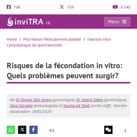
70K
539
6.540
Menu
FR
Risques de la fécondation in vitro: Quels problèmes peuvent surgir?
Home
Procréation Médicalement assistée
Injection intra-
cytoplasmique de spermatozoïde
Risques de la fécondation in vitro:
Quels problèmes peuvent surgir?
Par
Dr. Miguel Dolz Arroyo
(gynécologue),
Dr. Valeria Sotelo
(gynécologue),
Zaira Salvador
(embryologiste) et
Soumia Ait Taleb
(invitra staff).
Dernière
actualisation: 29/01/2020
41
1