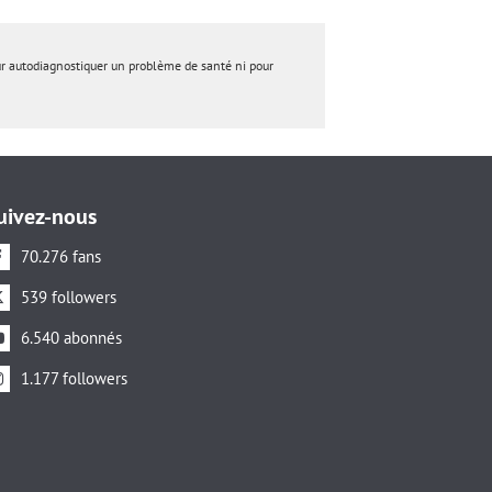
ur autodiagnostiquer un problème de santé ni pour
uivez-nous
70.276 fans
539 followers
6.540 abonnés
1.177 followers