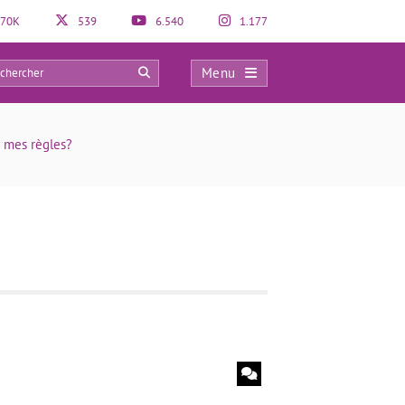
70K
539
6.540
1.177
Menu
0
 mes règles?