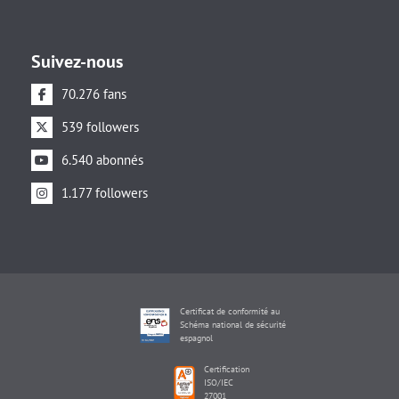
Suivez-nous
70.276 fans
539 followers
6.540 abonnés
1.177 followers
Certificat de conformité au
Schéma national de sécurité
espagnol
Certification
ISO/IEC
27001