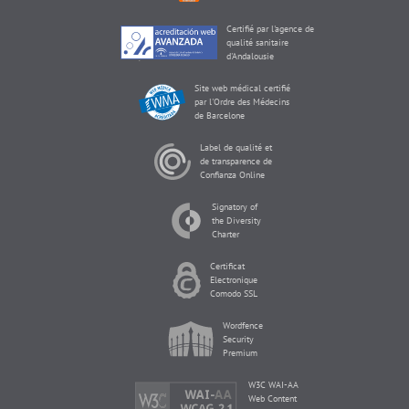
Certifié par l'agence de
qualité sanitaire
d'Andalousie
Site web médical certifié
par l'Ordre des Médecins
de Barcelone
Label de qualité et
de transparence de
Confianza Online
Signatory of
the Diversity
Charter
Certificat
Electronique
Comodo SSL
Wordfence
Security
Premium
W3C WAI-AA
Web Content