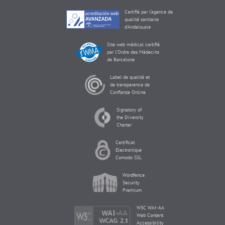
Certifié par l'agence de
qualité sanitaire
d'Andalousie
Site web médical certifié
par l'Ordre des Médecins
de Barcelone
Label de qualité et
de transparence de
Confianza Online
Signatory of
the Diversity
Charter
Certificat
Electronique
Comodo SSL
Wordfence
Security
Premium
W3C WAI-AA
Web Content
Accessibility