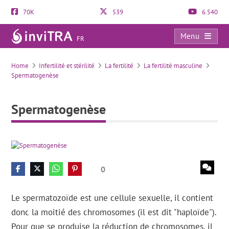
70K
539
6.540
Menu
FR
Spermatogenèse
Home
Infertilité et stérilité
La fertilité
La fertilité masculine
Spermatogenèse
Spermatogenèse
0
Le spermatozoïde est une cellule sexuelle, il contient
donc la moitié des chromosomes (il est dit "haploïde").
Pour que se produise la réduction de chromosomes, il