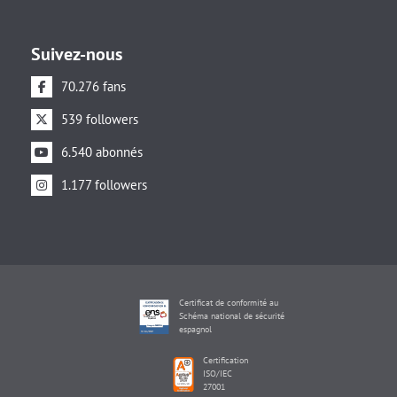
Suivez-nous
70.276 fans
539 followers
6.540 abonnés
1.177 followers
Certificat de conformité au
Schéma national de sécurité
espagnol
Certification
ISO/IEC
27001