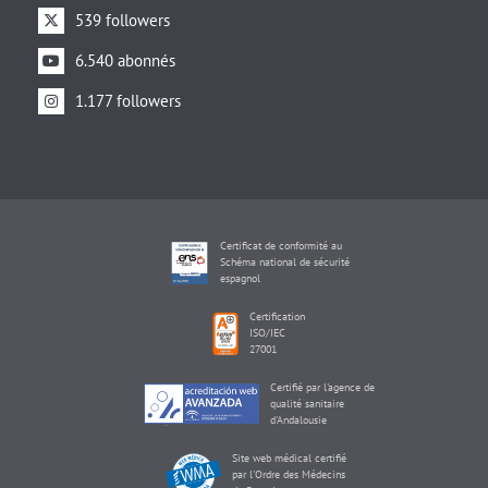
539 followers
6.540 abonnés
1.177 followers
Certificat de conformité au
Schéma national de sécurité
espagnol
Certification
ISO/IEC
27001
Certifié par l'agence de
qualité sanitaire
d'Andalousie
Site web médical certifié
par l'Ordre des Médecins