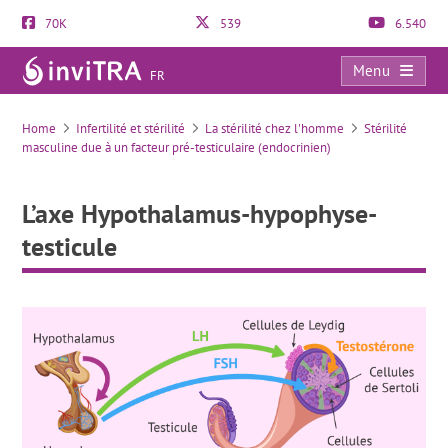
70K
539
6.540
Menu
FR
L’axe Hypothalamus-hypophyse-testicule
Home
Infertilité et stérilité
La stérilité chez l'homme
Stérilité
masculine due à un facteur pré-testiculaire (endocrinien)
L’axe Hypothalamus-hypophyse-
testicule