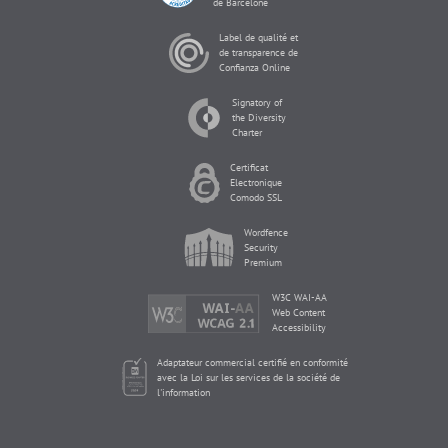
de Barcelone
Label de qualité et
de transparence de
Confianza Online
Signatory of
the Diversity
Charter
Certificat
Electronique
Comodo SSL
Wordfence
Security
Premium
W3C WAI-AA
Web Content
Accessibility
Adaptateur commercial certifié en conformité
avec la Loi sur les services de la société de
l'information