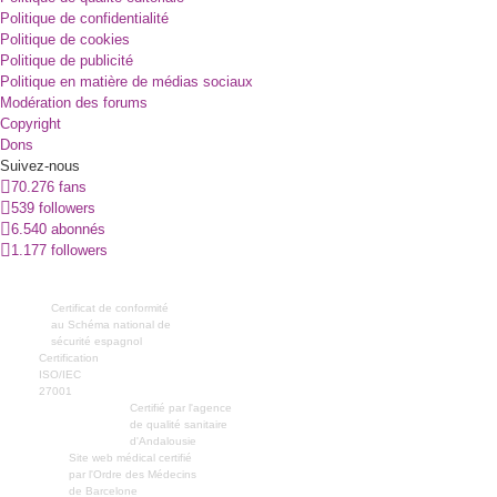
Politique de confidentialité
Politique de cookies
Politique de publicité
Politique en matière de médias sociaux
Modération des forums
Copyright
Dons
Suivez-nous
70.276 fans
539 followers
6.540 abonnés
1.177 followers
Certificat de conformité
au Schéma national de
sécurité espagnol
Certification
ISO/IEC
27001
Certifié par l'agence
de qualité sanitaire
d'Andalousie
Site web médical certifié
par l'Ordre des Médecins
de Barcelone