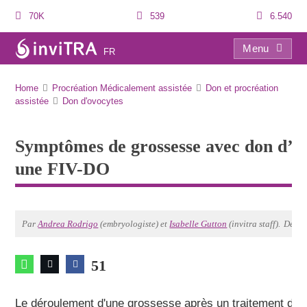
70K
539
6.540
Menu
FR
Symptômes de grossesse avec don d’ovocytes: signes après une FIV-DO
Home
Procréation Médicalement assistée
Don et procréation
assistée
Don d'ovocytes
Symptômes de grossesse avec don d’ov
une FIV-DO
Par
Andrea Rodrigo
(embryologiste) et
Isabelle Gutton
(invitra staff).
Derni
51
Le déroulement d'une grossesse après un traitement de