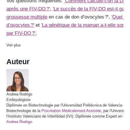
Vos questions fréquentes:
'Comment calcule-t-on la DPA
après une FIV-DO ?'
,
'Le succès de la FIV-DO est-il garan
grossesse multiple
en cas de don d’ovocytes ?',
'Quel es
d’ovocytes ?'
et
'La génétique de la maman a-t-elle son r
par FIV-DO ?'
.
Voir plus
Auteur
Andrea
Rodrigo
Embryologiste
Diplômée en Biotechnologie par l'Universidad Politécnica de Valencia (UP
Biotechnologie de la
Procréation Médicalement Assistée
, par l'Universit
l'Instituto Valenciano de Infertilidad (IVI). Diplômée comme Expert en G
Andrea Rodrigo