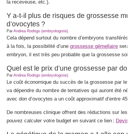
la receveuse, etc.).
Y a-t-il plus de risques de grossesse mul
d’ovocytes ?
Par
Andrea Rodrigo (embryologiste)
.
Cela dépend surtout du nombre d’embryons transférés. 
à la fois, la possibilité d’une
grossesse gémellaire
sera pl
embryon, il est très peu probable que la grossesse soit m
Quel est le prix d’une grossesse par don
Par
Andrea Rodrigo (embryologiste)
.
Le coût économique du succès de la grossesse par le bi
va dépendre du nombre de tentatives qui auront été néce
avec don d’ovocytes a un coût approximatif d’entre 4500
De nombreuses clinique offrent des réductions sur les te
pouvez calculer votre budget en suivant ce lien :
Devis p