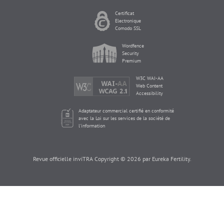
Certificat
Electronique
Comodo SSL
Wordfence
Security
Premium
W3C WAI-AA
Web Content
Accessibility
Adaptateur commercial certifié en conformité
avec la Loi sur les services de la société de
l'information
Revue officielle inviTRA Copyright © 2026 par Eureka Fertility.