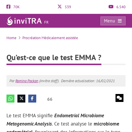
70K
539
6.540
Menu
FR
Qu’est-ce que le test EMMA ?
Home
Procréation Médicalement assistée
Qu’est-ce que le test EMMA ?
Par
Romina Packan
(invitra staff).
Dernière actualisation: 16/02/2021
66
Le test EMMA signifie
Endometrial Microbiome
Metagenomic Analysis
. Ce test analyse le
microbiome