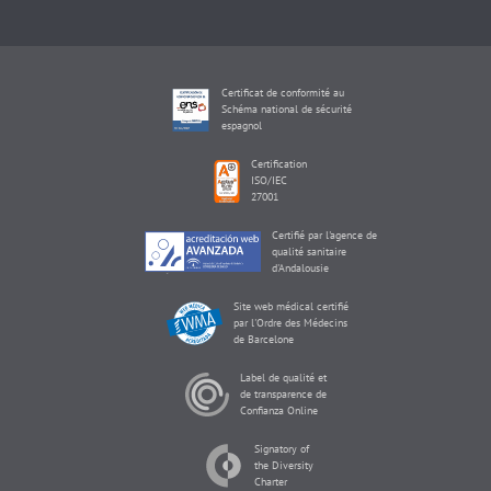
Certificat de conformité au
Schéma national de sécurité
espagnol
Certification
ISO/IEC
27001
Certifié par l'agence de
qualité sanitaire
d'Andalousie
Site web médical certifié
par l'Ordre des Médecins
de Barcelone
Label de qualité et
de transparence de
Confianza Online
Signatory of
the Diversity
Charter