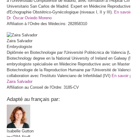
à l'Universidad Complutense de Madrid, avec formation à l'Hôpital Clínico
Universitario San Carlos de Madrid. Expert en Médecine Reproductive et
d'Echographie Obstétrico-Gynécologique (niveaux I, II y III).
En savoir pl
Dr. Óscar Oviedo Moreno
Affiliation à l’Ordre des Médecins: 282858310
Zaira
Salvador
Embryologiste
Diplômée en Biotechnologie par l'Université Politécnica de Valencia (UPV
Biotechnology degree en la National University of Ireland en Galway (NUI
embryologiste spécialisée en Médecine Reproductive avec un Master en
Biotechnologie de la Reproduction Humaine par l'Université de Valencia e
collaboration avec l'Instituto Valenciano de Infertilidad (IVI)
En savoir plus
Zaira Salvador
Affiliation au Conseil de l'Ordre: 3185-CV
Adapté au français par:
Isabelle
Gutton
inviTRA Staff