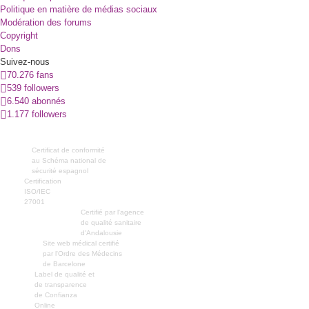
Politique en matière de médias sociaux
Modération des forums
Copyright
Dons
Suivez-nous
70.276 fans
539 followers
6.540 abonnés
1.177 followers
Certificat de conformité
au Schéma national de
sécurité espagnol
Certification
ISO/IEC
27001
Certifié par l'agence
de qualité sanitaire
d'Andalousie
Site web médical certifié
par l'Ordre des Médecins
de Barcelone
Label de qualité et
de transparence
de Confianza
Online