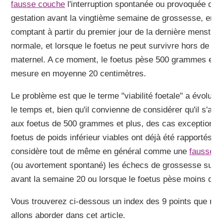
fausse couche
l'interruption spontanée ou provoquée d'u
gestation avant la vingtième semaine de grossesse, en
comptant à partir du premier jour de la dernière menstrua
normale, et lorsque le foetus ne peut survivre hors de l'u
maternel. A ce moment, le foetus pèse 500 grammes et
mesure en moyenne 20 centimètres.
Le problème est que le terme "viabilité foetale" a évolué
le temps et, bien qu'il convienne de considérer qu'il s'app
aux foetus de 500 grammes et plus, des cas exceptionne
foetus de poids inférieur viables ont déjà été rapportés. 
considère tout de même en général comme une
fausse 
(ou avortement spontané) les échecs de grossesse surv
avant la semaine 20 ou lorsque le foetus pèse moins de 
Vous trouverez ci-dessous un index des 9 points que no
allons aborder dans cet article.