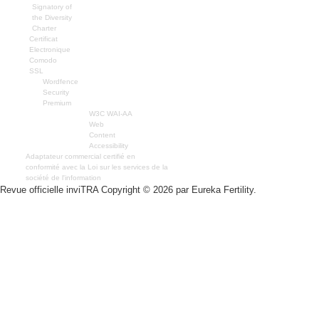
Signatory of
the Diversity
Charter
Certificat
Electronique
Comodo
SSL
Wordfence
Security
Premium
W3C WAI-AA
Web
Content
Accessibility
Adaptateur commercial certifié en
conformité avec la Loi sur les services de la
société de l'information
Revue officielle inviTRA Copyright © 2026 par Eureka Fertility.