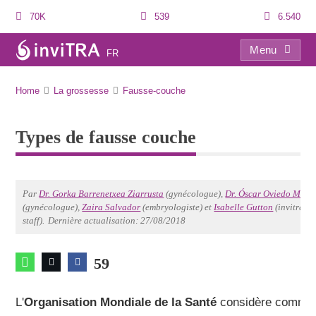
70K
539
6.540
Menu
FR
Types de fausse couche
Home
La grossesse
Fausse-couche
Types de fausse couche
Par
Dr. Gorka Barrenetxea Ziarrusta
(gynécologue),
Dr. Óscar Oviedo More
(gynécologue),
Zaira Salvador
(embryologiste) et
Isabelle Gutton
(invitra
staff).
Dernière actualisation: 27/08/2018
59
L'
Organisation Mondiale de la Santé
considère comme