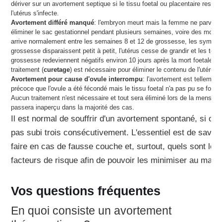
dériver sur un avortement septique si le tissu foetal ou placentaire resté 
l'utérus s'infecte.
Avortement différé manqué
: l'embryon meurt mais la femme ne parvien
éliminer le sac gestationnel pendant plusieurs semaines, voire des mois.
arrive normalement entre les semaines 8 et 12 de grossesse, les sympt
grossesse disparaissent petit à petit, l'utérus cesse de grandir et les test
grossesse redeviennent négatifs environ 10 jours après la mort foetale. U
traitement (
curetage
) est nécessaire pour éliminer le contenu de l'utérus.
Avortement pour cause d'ovule interrompu
: l'avortement est tellement
précoce que l'ovule a été fécondé mais le tissu foetal n'a pas pu se forme
Aucun traitement n'est nécessaire et tout sera éliminé lors de la menstruat
passera inaperçu dans la majorité des cas.
Il est normal de souffrir d'un avortement spontané, si on 
pas subi trois consécutivement. L'essentiel est de savoi
faire en cas de fausse couche et, surtout, quels sont les
facteurs de risque afin de pouvoir les minimiser au max
Vos questions fréquentes
En quoi consiste un avortement