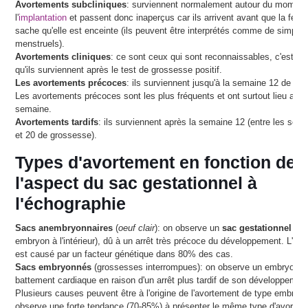
Avortements subcliniques
: surviennent normalement autour du moment
l'
implantation
et passent donc inaperçus car ils arrivent avant que la fem
sache qu'elle est enceinte (ils peuvent être interprétés comme de simples
menstruels).
Avortements cliniques
: ce sont ceux qui sont reconnaissables, c'est-à-d
qu'ils surviennent après le test de grossesse positif.
Les avortements précoces
: ils surviennent jusqu'à la semaine 12 de gr
Les avortements précoces sont les plus fréquents et ont surtout lieu avan
semaine.
Avortements tardifs
: ils surviennent après la semaine 12 (entre les sem
et 20 de grossesse).
Types d'avortement en fonction de
l'aspect du sac gestationnel à
l'échographie
Sacs anembryonnaires
(
oeuf clair
): on observe un
sac gestationnel vi
embryon à l'intérieur), dû à un arrêt très précoce du développement. L'oeuf
est causé par un facteur génétique dans 80% des cas.
Sacs embryonnés
(grossesses interrompues): on observe un embryon 
battement cardiaque en raison d'un arrêt plus tardif de son développemen
Plusieurs causes peuvent être à l'origine de l'avortement de type embryo
observe une forte tendance (70-85%) à présenter le même type d'avortem